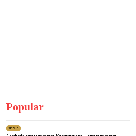
Popular
★ 9.7
Aesthetic стоматология Клещицкого – стоматология