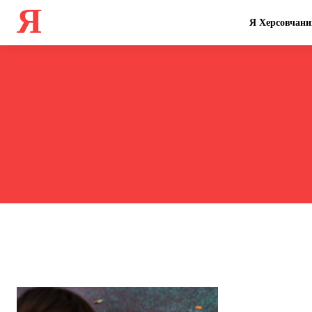
Я
Я Херсовчани