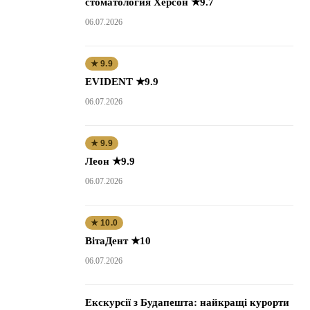
стоматология Херсон ★9.7
06.07.2026
★ 9.9
EVIDENT ★9.9
06.07.2026
★ 9.9
Леон ★9.9
06.07.2026
★ 10.0
ВітаДент ★10
06.07.2026
Екскурсії з Будапешта: найкращі курорти