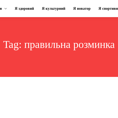
н
Я здоровий
Я культурний
Я новатор
Я спортив
Tag:
правильна розминка