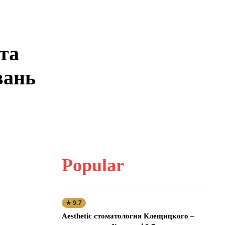
та
вань
Popular
★ 9.7
Aesthetic стоматология Клещицкого –