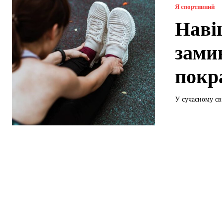
Я спортивний
Наві
зами
покр
У сучасному сві