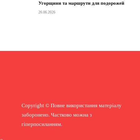
Угорщини та маршрути для подорожей
26.06.2026
Copyright © Повне використання матеріалу
заборонено. Частково можна з
гіперпосиланням.
ne