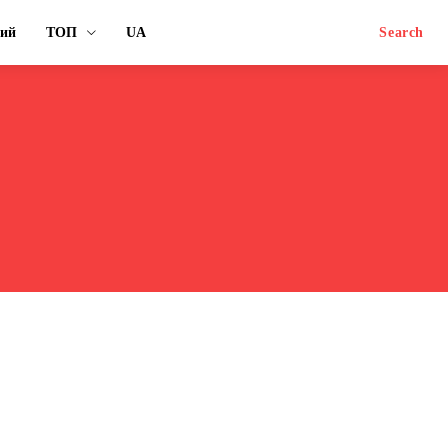
ний
ТОП
UA
Search