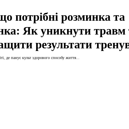
що потрібні розминка та
нка: Як уникнути травм 
ащити результати трену
ті, де панує культ здорового способу життя...