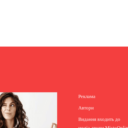
Реклама
Автори
Видання входить до
медіа-групи
MistoOnli