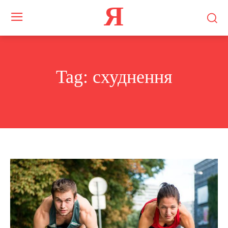
Я
Tag:
схуднення