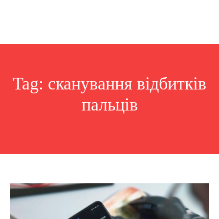
Tag:
сканування відбитків
пальців