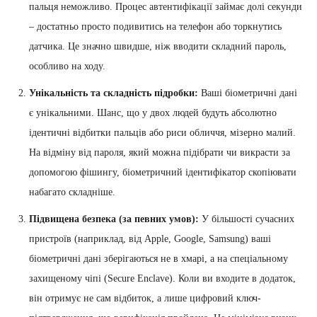
пальця неможливо. Процес автентифікації займає долі секунди
– достатньо просто подивитись на телефон або торкнутись
датчика. Це значно швидше, ніж вводити складний пароль,
особливо на ходу.
Унікальність та складність підробки:
Ваші біометричні дані
є унікальними. Шанс, що у двох людей будуть абсолютно
ідентичні відбитки пальців або риси обличчя, мізерно малий.
На відміну від пароля, який можна підібрати чи викрасти за
допомогою фішингу, біометричний ідентифікатор скопіювати
набагато складніше.
Підвищена безпека (за певних умов):
У більшості сучасних
пристроїв (наприклад, від Apple, Google, Samsung) ваші
біометричні дані зберігаються не в хмарі, а на спеціальному
захищеному чіпі (Secure Enclave). Коли ви входите в додаток,
він отримує не сам відбиток, а лише цифровий ключ-