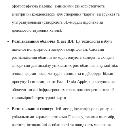
(фотографують палець), ємнісними (використовують
електричні конденсатори для створення “карти” візерунка) та
ультразвуковими (створюють 3D-модель відбитка за
допомогою звукових хвиль).
Розпізнавання обличчя (Face ID):
Ця технологія набула
шаленої популярності завдяки смартфонам. Системи
розпізнавання обличчя використовують камери та складні
алгоритми для аналізу унікальних рис обличчя: відстані між
очима, форми носа, контурів вилиць та підборіддя. Більш
просунуті системи, як-от Face ID від Apple, проєктують на
обличчя тисячі інфрачервоних точок для створення точної
тривимірної структурної карти.
Розпізнавання голосу:
Цей метод ідентифікує людину за
унікальними характеристиками її голосу, такими як тембр,
частота, інтонаційні особливості та швидкість мовлення.