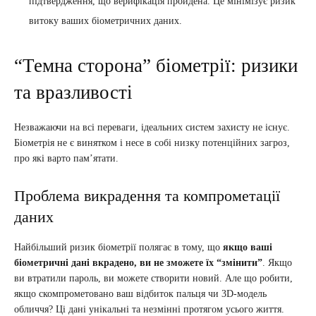
підтвердження, що верифікація пройдена. Це мінімізує ризик
витоку ваших біометричних даних.
“Темна сторона” біометрії: ризики
та вразливості
Незважаючи на всі переваги, ідеальних систем захисту не існує.
Біометрія не є винятком і несе в собі низку потенційних загроз,
про які варто пам’ятати.
Проблема викрадення та компрометації
даних
Найбільший ризик біометрії полягає в тому, що
якщо ваші
біометричні дані вкрадено, ви не зможете їх “змінити”
. Якщо
ви втратили пароль, ви можете створити новий. Але що робити,
якщо скомпрометовано ваш відбиток пальця чи 3D-модель
обличчя? Ці дані унікальні та незмінні протягом усього життя.