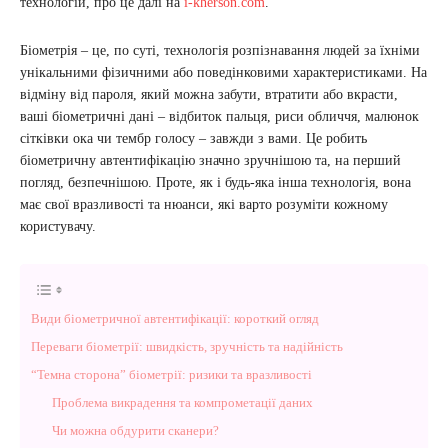
технологій, про це далі на
i-kherson.com
.
Біометрія – це, по суті, технологія розпізнавання людей за їхніми
унікальними фізичними або поведінковими характеристиками. На
відміну від пароля, який можна забути, втратити або вкрасти,
ваші біометричні дані – відбиток пальця, риси обличчя, малюнок
сітківки ока чи тембр голосу – завжди з вами. Це робить
біометричну автентифікацію значно зручнішою та, на перший
погляд, безпечнішою. Проте, як і будь-яка інша технологія, вона
має свої вразливості та нюанси, які варто розуміти кожному
користувачу.
Види біометричної автентифікації: короткий огляд
Переваги біометрії: швидкість, зручність та надійність
“Темна сторона” біометрії: ризики та вразливості
Проблема викрадення та компрометації даних
Чи можна обдурити сканери?