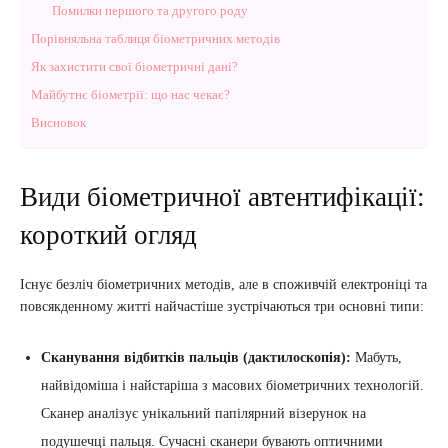
Помилки першого та другого роду
Порівняльна таблиця біометричних методів
Як захистити свої біометричні дані?
Майбутнє біометрії: що нас чекає?
Висновок
Види біометричної автентифікації:
короткий огляд
Існує безліч біометричних методів, але в споживчій електроніці та
повсякденному житті найчастіше зустрічаються три основні типи:
Сканування відбитків пальців (дактилоскопія):
Мабуть,
найвідоміша і найстаріша з масових біометричних технологій.
Сканер аналізує унікальний папілярний візерунок на
подушечці пальця. Сучасні сканери бувають оптичними