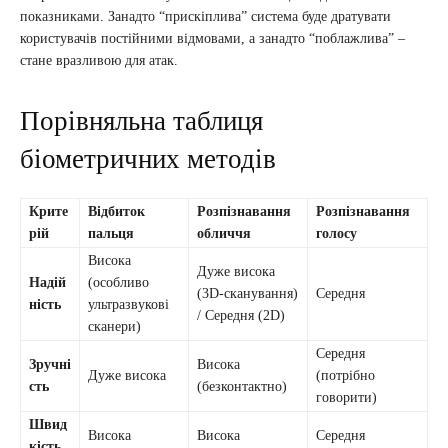
показниками. Занадто “прискіплива” система буде дратувати
користувачів постійними відмовами, а занадто “поблажлива” –
стане вразливою для атак.
Порівняльна таблиця
біометричних методів
Крите
Відбиток
Розпізнавання
Розпізнавання
рій
пальця
обличчя
голосу
Висока
Дуже висока
Надій
(особливо
(3D-сканування)
Середня
ність
ультразвукові
/ Середня (2D)
сканери)
Середня
Зручні
Висока
Дуже висока
(потрібно
сть
(безконтактно)
говорити)
Швид
Висока
Висока
Середня
кість