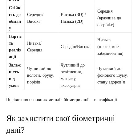
Стійкі
Середня
сть до
Середня/
Висока (3D) /
(вразлива до
обман
Висока
Низька (2D)
deepfake)
у
Вартіс
Низька
ть
Низька/
Середня/Висока
(програмне
реаліз
Середня
забезпечення)
ації
Залеж
Чутливий до
Чутливий до
Чутливий до
ність
освітлення,
вологи, бруду,
фонового шуму,
від
макіяжу,
порізів
стану здоров’я
умов
аксесуарів
Порівняння основних методів біометричної автентифікації
Як захистити свої біометричні
дані?