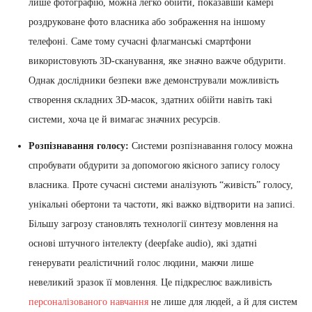
лише фотографію, можна легко обійти, показавши камері
роздруковане фото власника або зображення на іншому
телефоні. Саме тому сучасні флагманські смартфони
використовують 3D-сканування, яке значно важче обдурити.
Однак дослідники безпеки вже демонстрували можливість
створення складних 3D-масок, здатних обійти навіть такі
системи, хоча це й вимагає значних ресурсів.
Розпізнавання голосу:
Системи розпізнавання голосу можна
спробувати обдурити за допомогою якісного запису голосу
власника. Проте сучасні системи аналізують “живість” голосу,
унікальні обертони та частоти, які важко відтворити на записі.
Більшу загрозу становлять технології синтезу мовлення на
основі штучного інтелекту (deepfake audio), які здатні
генерувати реалістичний голос людини, маючи лише
невеликий зразок її мовлення. Це підкреслює важливість
персоналізованого навчання
не лише для людей, а й для систем