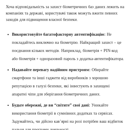
Хоча відповідальність за захист біометричних баз даних лежить на
компаніях та державі, користувачі також можуть вжити певних
заходів для підвищення власної безпеки.
Використовуйте багатофакторну автентифікацію:
Не
покладайтесь виключно на біометрію. Найкращий захист – це
поєднання кількох методів. Наприклад, біометрія + PIN-код
або біометрія + одноразовий пароль з додатка-автентифікатора.
Надавайте перевагу надійним пристроям:
Обирайте
смартфони та інші гаджети від виробників з хорошою
репутацією в галузі безпеки, які інвестують в захищені
апаратні чіпи для зберігання біометричних даних.
Будьте обережні, де ви “світите” свої дані:
Уникайте
використання біометрії в сумнівних додатках та сервісах.
Задумайтесь, чи дійсно кав’ярні на розі потрібен ваш відбиток
пальця для програми лояльності.