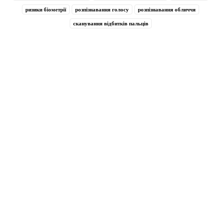
ризики біометрії
розпізнавання голосу
розпізнавання обличчя
сканування відбитків пальців