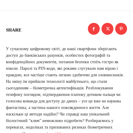
SHARE
У сучасному цифровому світі, де наші смартфони зберігають
доступ до банківських рахунків, особистих фотографій та
конфіденційних документів, питання безпеки стоїть гостро як
ніколи. Паролі та PIN-коди, які роками слугували нам вірою і
правдою, все частіше стають легкою здобиччю для зловмисників.
На зміну їм прийшли технології майбутнього, що стали
сьогоденням – біометрична автентифікація. Розблокування
телефону поглядом, підтвердження платежу дотиком пальця чи
голосова команда для доступу до даних – усе це вже не наукова
фантастика, а частина нашого повсякденного життя. Але
наскільки ці методи надійні? Чи справді наш унікальний
біологічний “ключ” неможливо підробити? Розбираємось у
перевагах, недоліках та прихованих ризиках біометричних