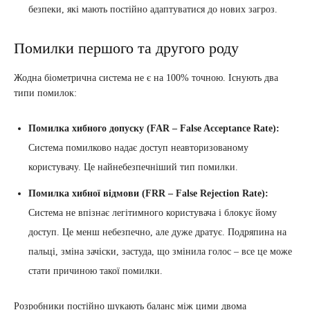
безпеки, які мають постійно адаптуватися до нових загроз.
Помилки першого та другого роду
Жодна біометрична система не є на 100% точною. Існують два
типи помилок:
Помилка хибного допуску (FAR – False Acceptance Rate):
Система помилково надає доступ неавторизованому
користувачу. Це найнебезпечніший тип помилки.
Помилка хибної відмови (FRR – False Rejection Rate):
Система не впізнає легітимного користувача і блокує йому
доступ. Це менш небезпечно, але дуже дратує. Подряпина на
пальці, зміна зачіски, застуда, що змінила голос – все це може
стати причиною такої помилки.
Розробники постійно шукають баланс між цими двома