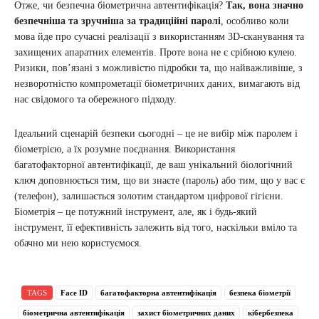
Отже, чи безпечна біометрична автентифікація?
Так, вона значно
безпечніша та зручніша за традиційні паролі
, особливо коли
мова йде про сучасні реалізації з використанням 3D-сканування та
захищених апаратних елементів. Проте вона не є срібною кулею.
Ризики, пов’язані з можливістю підробки та, що найважливіше, з
незворотністю компрометації біометричних даних, вимагають від
нас свідомого та обережного підходу.
Ідеальний сценарій безпеки сьогодні – це не вибір між паролем і
біометрією, а їх розумне поєднання. Використання
багатофакторної автентифікації, де ваш унікальний біологічний
ключ доповнюється тим, що ви знаєте (пароль) або тим, що у вас є
(телефон), залишається золотим стандартом цифрової гігієни.
Біометрія – це потужний інструмент, але, як і будь-який
інструмент, її ефективність залежить від того, наскільки вміло та
обачно ми нею користуємося.
TAGS
Face ID
багатофакторна автентифікація
безпека біометрії
біометрична автентифікація
захист біометричних даних
кібербезпека