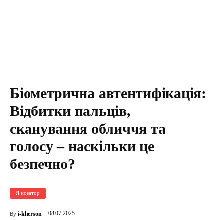
Біометрична автентифікація:
Відбитки пальців,
сканування обличчя та
голосу – наскільки це
безпечно?
Я новатор
08.07.2025
i-kherson
By