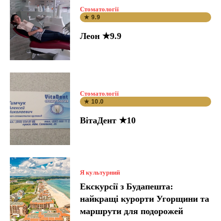
Стоматології
★ 9.9
Леон ★9.9
Стоматології
★ 10.0
ВітаДент ★10
Я культурний
Екскурсії з Будапешта:
найкращі курорти Угорщини та
маршрути для подорожей