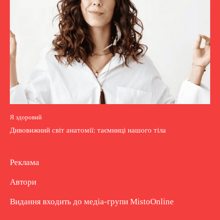
Я здоровий
Дивовижний світ анатомії: таємниці нашого тіла
Реклама
Автори
Видання входить до медіа-групи
MistoOnline