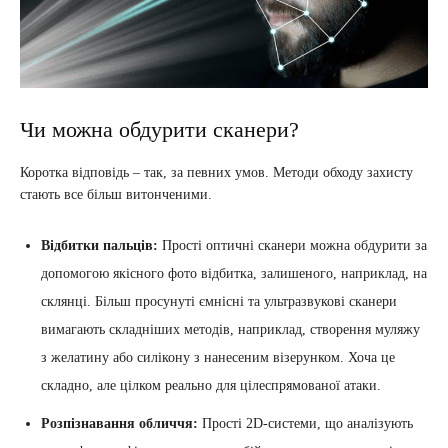
Чи можна обдурити сканери?
Коротка відповідь – так, за певних умов. Методи обходу захисту
стають все більш витонченими.
Відбитки пальців:
Прості оптичні сканери можна обдурити за
допомогою якісного фото відбитка, залишеного, наприклад, на
склянці. Більш просунуті ємнісні та ультразвукові сканери
вимагають складніших методів, наприклад, створення муляжу
з желатину або силікону з нанесеним візерунком. Хоча це
складно, але цілком реально для цілеспрямованої атаки.
Розпізнавання обличчя:
Прості 2D-системи, що аналізують