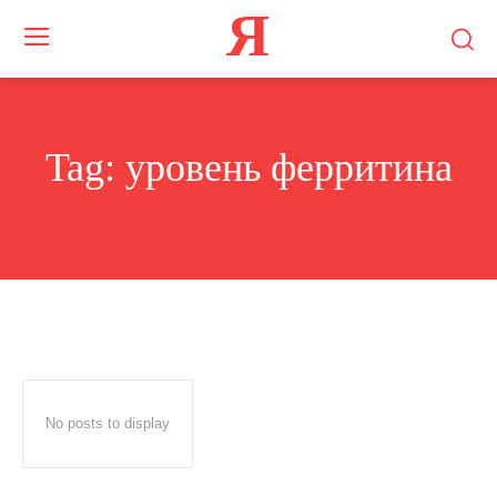
Я
Tag:
уровень ферритина
No posts to display