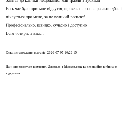
Завітав до клініки нещодавно, мав трабли з зубками
Весь час було приємне відчуття, що весь персонал реально дбає і
піклується про мене, за це великий респект!
Професіонально, швидко, сучасно і доступно
Всім чотири, а вам…
Останнє оновлення відгуків: 2026-07-05 10:26:15
Дані оновлюються щомісяця. Джерела: i-kherson.com та редакційна вибірка за
відгуками.