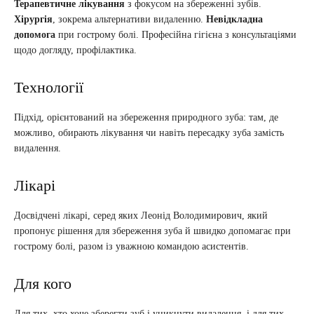
Терапевтичне лікування
з фокусом на збереженні зубів.
Хірургія
, зокрема альтернативи видаленню.
Невідкладна
допомога
при гострому болі. Професійна гігієна з консультаціями
щодо догляду, профілактика.
Технології
Підхід, орієнтований на збереження природного зуба: там, де
можливо, обирають лікування чи навіть пересадку зуба замість
видалення.
Лікарі
Досвідчені лікарі, серед яких Леонід Володимирович, який
пропонує рішення для збереження зуба й швидко допомагає при
гострому болі, разом із уважною командою асистентів.
Для кого
Для тих, хто хоче зберегти зуб і уникнути видалення, і для тих,