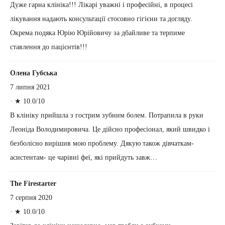
Дуже гарна клініка!!! Лікарі уважні і професійні, в процесі
лікування надають консультації стосовно гігієни та догляду.
Окрема подяка Юрію Юрійовичу за дбайливе та терпиме
ставлення до пацієнтів!!!
Олена Губська
7 липня 2021
·
★ 10.0/10
В клініку прийшла з гострим зубним болем. Потрапила в руки
Леоніда Володимировича. Це дійсно професіонал, який швидко і
безболісно вирішив мою проблему. Дякую також дівчаткам-
асистентам- це чарівні феї, які прийдуть завж…
The Firestarter
7 серпня 2020
·
★ 10.0/10