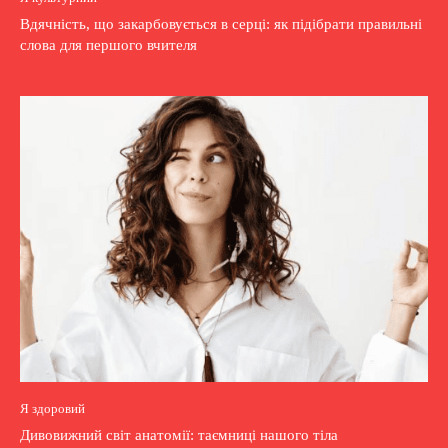
Вдячність, що закарбовується в серці: як підібрати правильні
слова для першого вчителя
Я здоровий
Дивовижний світ анатомії: таємниці нашого тіла