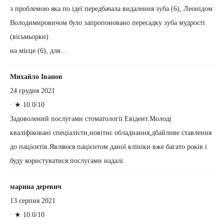
з проблемою яка по ідеї передбачала видалення зуба (6), Леонідом
Володимировичом було запропоновано пересадку зуба мудрості
(вісьмьорки)
на місце (6), для…
Михайло Іванов
24 грудня 2021
·
★ 10.0/10
Задоволений послугами стоматології Евідент.Молоді
кваліфіковані спеціалісти,новітнє обладнання,дбайливе ставлення
до пацієнтів.Являюся пацієнтом даної клініки вже багато років і
буду користуватися послугами надалі.
марина деревич
13 серпня 2021
·
★ 10.0/10