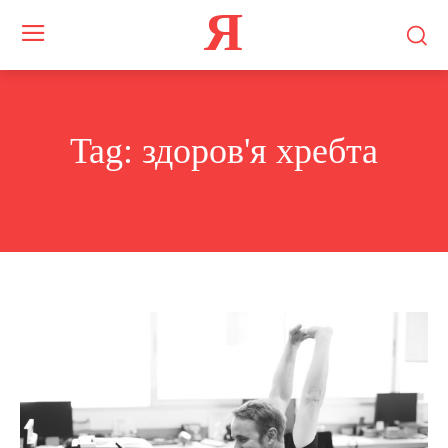
Я
Tag:
здоров'я хребта