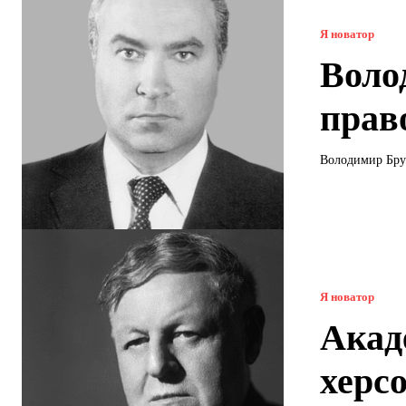
Я новатор
Воло
прав
Володимир Бруз
Я новатор
Акад
херс