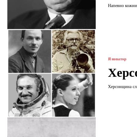
Напевно кожний
Я новатор
Херсо
Херсонщина сла