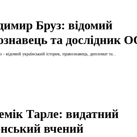
димир Бруз: відомий
ознавець та дослідник 
 - відомий український історик, правознавець, дипломат та...
емік Тарле: видатний
онський вчений