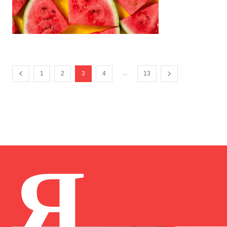
...
1
2
3
4
13
Я