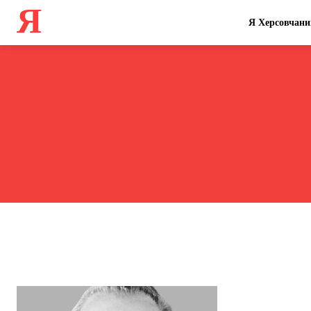
Я
Я Херсовчани