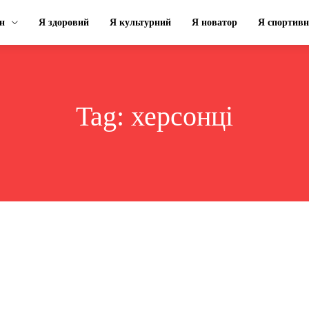
н
Я здоровий
Я культурний
Я новатор
Я спортив
Tag:
херсонці