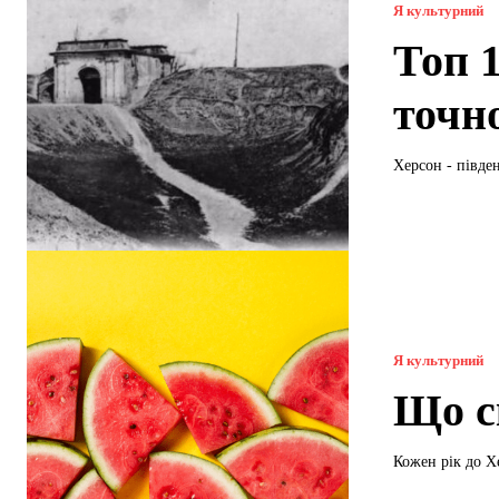
Я культурний
Топ 1
точн
Херсон - півден
Я культурний
Що с
Кожен рік до Х