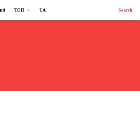
ний
ТОП
UA
Search