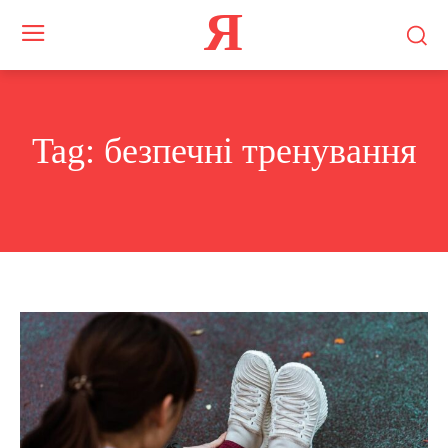
Я
Tag:
безпечні тренування