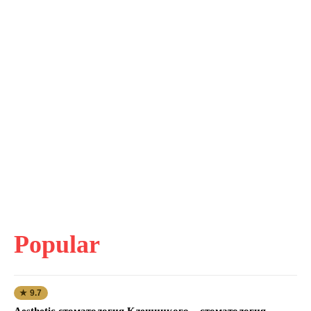
Popular
★ 9.7
Aesthetic стоматология Клещицкого – стоматология