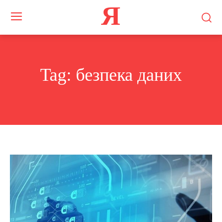
Я
Tag:
безпека даних