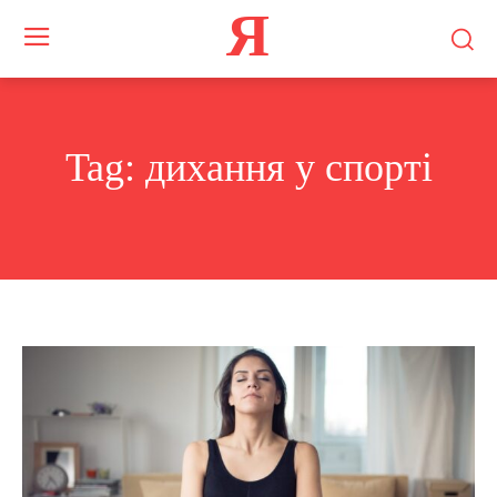
Я
Tag:
дихання у спорті