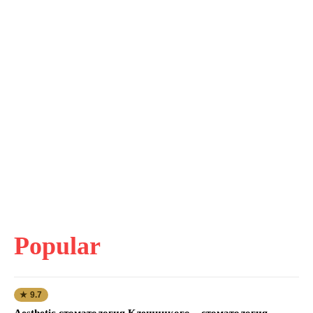
Popular
★ 9.7
Aesthetic стоматология Клещицкого – стоматология