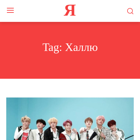
Я
Tag:
Халлю