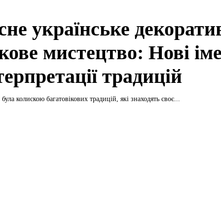
сне українське декорати
кове мистецтво: Нові ім
терпретації традицій
була колискою багатовікових традицій, які знаходять своє...