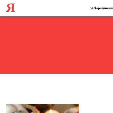
Я
Я Херсовчани