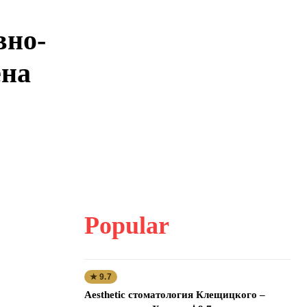
вно-
ена
Popular
★ 9.7
Aesthetic стоматология Клещицкого –