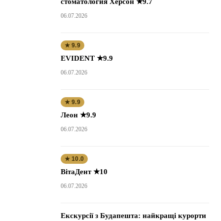
стоматология Херсон ★9.7
06.07.2026
★ 9.9
EVIDENT ★9.9
06.07.2026
★ 9.9
Леон ★9.9
06.07.2026
★ 10.0
ВітаДент ★10
06.07.2026
Екскурсії з Будапешта: найкращі курорти