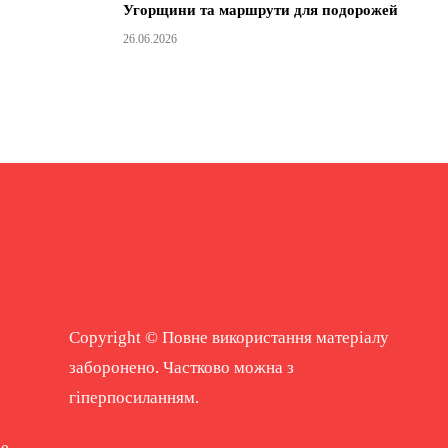
Угорщини та маршрути для подорожей
26.06.2026
Copyright © Повне використання матеріалу
заборонено. Частково можна з
гіперпосиланням.
ne