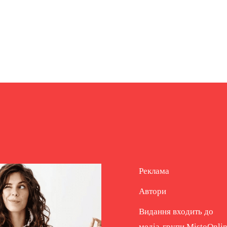
Реклама
Автори
Видання входить до
медіа-групи
MistoOnli