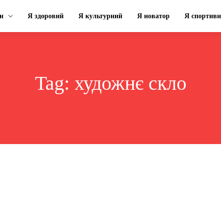
н
Я здоровий
Я культурний
Я новатор
Я спортив
Tag:
художнє скло