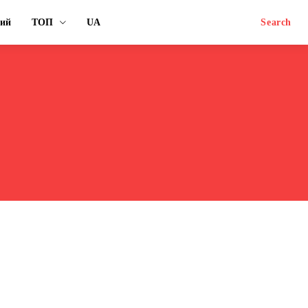
ний
ТОП
UA
Search