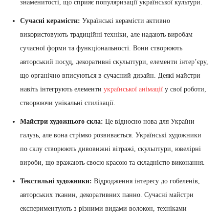
знаменитості, що сприяє популяризації української культури.
Сучасні керамісти:
Українські керамісти активно
використовують традиційні техніки, але надають виробам
сучасної форми та функціональності. Вони створюють
авторський посуд, декоративні скульптури, елементи інтер’єру,
що органічно вписуються в сучасний дизайн. Деякі майстри
навіть інтегрують елементи
української анімації
у свої роботи,
створюючи унікальні стилізації.
Майстри художнього скла:
Це відносно нова для України
галузь, але вона стрімко розвивається. Українські художники
по склу створюють дивовижні вітражі, скульптури, ювелірні
вироби, що вражають своєю красою та складністю виконання.
Текстильні художники:
Відродження інтересу до гобеленів,
авторських тканин, декоративних панно. Сучасні майстри
експериментують з різними видами волокон, техніками