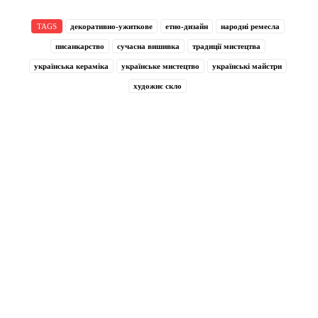
TAGS
декоративно-ужиткове
етно-дизайн
народні ремесла
писанкарство
сучасна вишивка
традиції мистецтва
українська кераміка
українське мистецтво
українські майстри
художнє скло