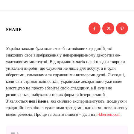
SHARE
Україна завжди була колискою багатовікових традицій, які
знаходять своє відображення у неперевершеному декоративно-
ужитковому мистецтві. Від прадавніх часів наші предки творили
унікальні вироби, що служили не лише для побуту, а й були
оберегами, символами та справжніми витворами душі. Сьогодні,
коли світ стрімко змінюється, українське декоративно-ужиткове
мистецтво не просто зберігає свою спадщину, а й активно
розвивається, набуваючи нових форм та інтерпретацій.
З’являються
нові імена
, які сміливо експериментують, поєднуючи
традиційні техніки з сучасними трендами, вдихаючи нове життя у
вікові ремесла. Про це та багато іншого – далі на
i-kherson.com
.