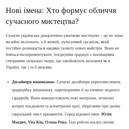
Нові імена: Хто формує обличчя
сучасного мистецтва?
Сучасне українське декоративно-ужиткове мистецтво – це не лише
музейні експонати, а й живий, пульсуючий організм, який
постійно розвивається завдяки таланту нових майстрів. Вони не
бояться експериментувати, поєднуючи традиції з інноваціями,
створюючи унікальні твори, що завойовують визнання як в
Україні, так і за її межами.
Дизайнери вишиванок:
Сучасні дизайнери переосмислюють
традиційну вишиванку, перетворюючи її на елемент модного
гардеробу. Вони використовують нові матеріали, незвичні
колірні поєднання та асиметричні крої, зберігаючи при цьому
сакральний зміст орнаментів. Серед відомих імен:
Юлія
Магдич, Vita Kin, Олена Рева
. Їхні роботи носять світові