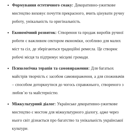
Формування естетичного смаку:
Декоративно-ужиткове
мистецтво виховує почуття прекрасного, вчить цінувати ручну
роботу, унікальність та оригінальність.
Економічний розвиток:
Створення та продаж виробів ручної
роботи є важливим сектором економіки, особливо для малих
міст та сіл, де зберігаються традиційні ремесла. Це створює
робочі місця та підтримує місцеві громади.
Психологічна терапія та самовираження:
Для багатьох
майстрів творчість є засобом самовираження, а для споживачів
– способом доторкнутися до чогось справжнього, створеного з
любов’ю та майстерністю.
Міжкультурний діалог:
Українське декоративно-ужиткове
мистецтво є мостом для міжкультурного діалогу, адже через
нього світ дізнається про багатство та унікальність української
культури.