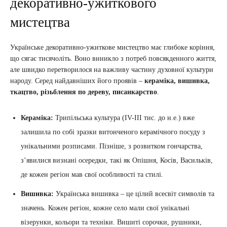
декоративно-ужиткового
мистецтва
Українське декоративно-ужиткове мистецтво має глибоке коріння,
що сягає тисячоліть. Воно виникло з потреб повсякденного життя,
але швидко перетворилося на важливу частину духовної культури
народу. Серед найдавніших його проявів –
кераміка, вишивка,
ткацтво, різьблення по дереву, писанкарство
.
Кераміка:
Трипільська культура (IV-III тис. до н.е.) вже
залишила по собі зразки витонченого керамічного посуду з
унікальними розписами. Пізніше, з розвитком гончарства,
з’явилися визнані осередки, такі як Опішня, Косів, Васильків,
де кожен регіон мав свої особливості та стилі.
Вишивка:
Українська вишивка – це цілий всесвіт символів та
значень. Кожен регіон, кожне село мали свої унікальні
візерунки, кольори та техніки. Вишиті сорочки, рушники,