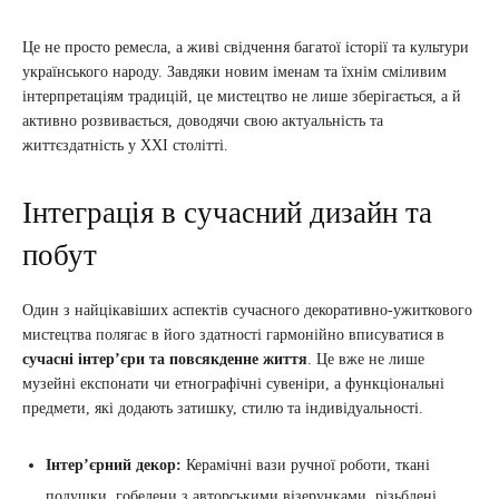
Це не просто ремесла, а живі свідчення багатої історії та культури
українського народу. Завдяки новим іменам та їхнім сміливим
інтерпретаціям традицій, це мистецтво не лише зберігається, а й
активно розвивається, доводячи свою актуальність та
життєздатність у XXI столітті.
Інтеграція в сучасний дизайн та
побут
Один з найцікавіших аспектів сучасного декоративно-ужиткового
мистецтва полягає в його здатності гармонійно вписуватися в
сучасні інтер’єри та повсякденне життя
. Це вже не лише
музейні експонати чи етнографічні сувеніри, а функціональні
предмети, які додають затишку, стилю та індивідуальності.
Інтер’єрний декор:
Керамічні вази ручної роботи, ткані
подушки, гобелени з авторськими візерунками, різьблені