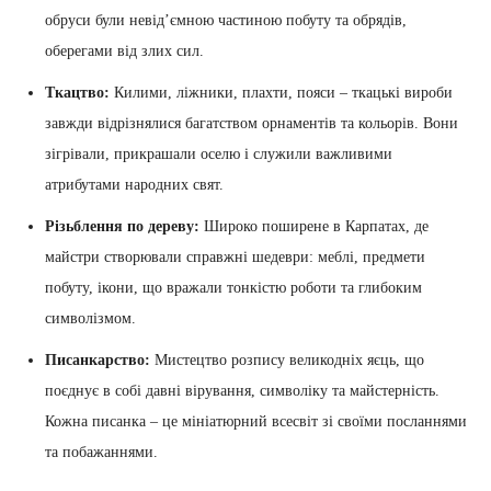
обруси були невід’ємною частиною побуту та обрядів,
оберегами від злих сил.
Ткацтво:
Килими, ліжники, плахти, пояси – ткацькі вироби
завжди відрізнялися багатством орнаментів та кольорів. Вони
зігрівали, прикрашали оселю і служили важливими
атрибутами народних свят.
Різьблення по дереву:
Широко поширене в Карпатах, де
майстри створювали справжні шедеври: меблі, предмети
побуту, ікони, що вражали тонкістю роботи та глибоким
символізмом.
Писанкарство:
Мистецтво розпису великодніх яєць, що
поєднує в собі давні вірування, символіку та майстерність.
Кожна писанка – це мініатюрний всесвіт зі своїми посланнями
та побажаннями.