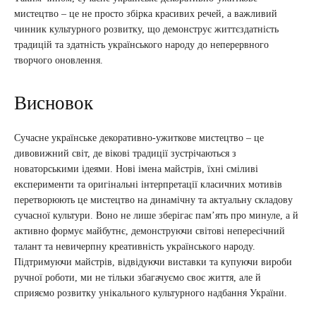
мистецтво – це не просто збірка красивих речей, а важливий
чинник культурного розвитку, що демонструє життєздатність
традицій та здатність українського народу до неперервного
творчого оновлення.
Висновок
Сучасне українське декоративно-ужиткове мистецтво – це
дивовижний світ, де вікові традиції зустрічаються з
новаторськими ідеями. Нові імена майстрів, їхні сміливі
експерименти та оригінальні інтерпретації класичних мотивів
перетворюють це мистецтво на динамічну та актуальну складову
сучасної культури. Воно не лише зберігає пам’ять про минуле, а й
активно формує майбутнє, демонструючи світові непересічний
талант та невичерпну креативність українського народу.
Підтримуючи майстрів, відвідуючи виставки та купуючи вироби
ручної роботи, ми не тільки збагачуємо своє життя, але й
сприяємо розвитку унікального культурного надбання України.