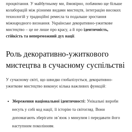
процвітання. У майбутньому ми, ймовірно, побачимо ще більше
колаборацій між різними видами мистецтв, інтеграцію високих
технологій у традиційні ремесла та подальше зростання
міжнародного визнання. Українське декоративно-ужиткове
мистецтво – це не лише про красу, а й про
ідентичність,
стійкість та непереможний дух нації
.
Роль декоративно-ужиткового
мистецтва в сучасному суспільстві
У сучасному світі, що швидко глобалізується, декоративно-
ужиткове мистецтво виконує кілька важливих функцій:
Збереження національної ідентичності:
Унікальні вироби
несуть у собі код нації, її історію та світогляд. Вони
допомагають зберігати зв’язок з минулим і передавати його
наступним поколінням.