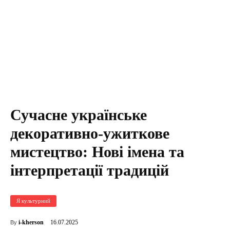
Сучасне українське
декоративно-ужиткове
мистецтво: Нові імена та
інтерпретації традицій
Я культурний
16.07.2025
i-kherson
By