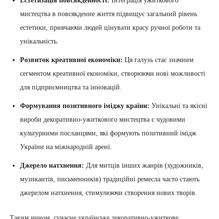
Естетизація повсякденності:
Інтеграція ужиткового
мистецтва в повсякденне життя підвищує загальний рівень
естетики, привчаючи людей цінувати красу ручної роботи та
унікальність.
Розвиток креативної економіки:
Ця галузь стає значним
сегментом креативної економіки, створюючи нові можливості
для підприємництва та інновацій.
Формування позитивного іміджу країни:
Унікальні та якісні
вироби декоративно-ужиткового мистецтва є чудовими
культурними посланцями, які формують позитивний імідж
України на міжнародній арені.
Джерело натхнення:
Для митців інших жанрів (художників,
музикантів, письменників) традиційні ремесла часто стають
джерелом натхнення, стимулюючи створення нових творів.
Таким чином, сучасне українське декоративно-ужиткове