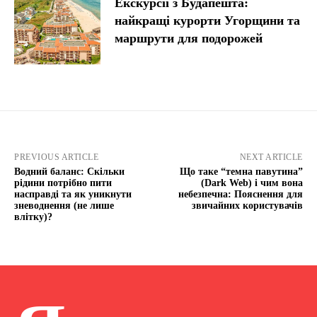
Екскурсії з Будапешта:
найкращі курорти Угорщини та
маршрути для подорожей
PREVIOUS ARTICLE
NEXT ARTICLE
Водний баланс: Скільки
Що таке “темна павутина”
рідини потрібно пити
(Dark Web) і чим вона
насправді та як уникнути
небезпечна: Пояснення для
зневоднення (не лише
звичайних користувачів
влітку)?