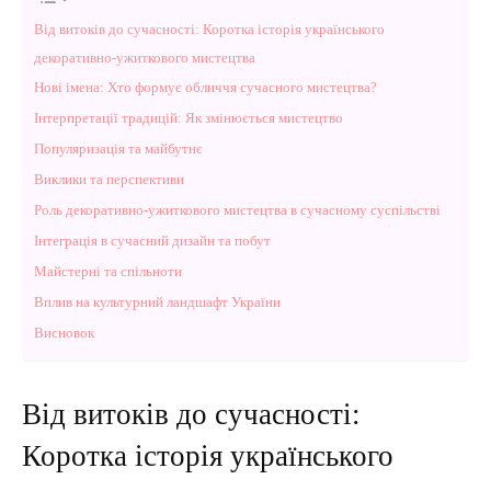
Від витоків до сучасності: Коротка історія українського
декоративно-ужиткового мистецтва
Нові імена: Хто формує обличчя сучасного мистецтва?
Інтерпретації традицій: Як змінюється мистецтво
Популяризація та майбутнє
Виклики та перспективи
Роль декоративно-ужиткового мистецтва в сучасному суспільстві
Інтеграція в сучасний дизайн та побут
Майстерні та спільноти
Вплив на культурний ландшафт України
Висновок
Від витоків до сучасності:
Коротка історія українського