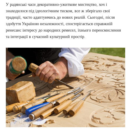
У радянські часи декоративно-ужиткове мистецтво, хоч і
знаходилося під ідеологічним тиском, все ж зберігало свої
традиції, часто адаптуючись до нових реалій. Сьогодні, після
здобуття Україною незалежності, спостерігається справжній
ренесанс інтересу до народних ремесел, їхнього переосмислення
та інтеграції в сучасний культурний простір.