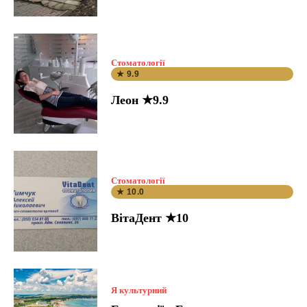
Стоматології
★ 9.9
Леон ★9.9
Стоматології
★ 10.0
ВітаДент ★10
Я культурний