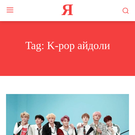
Я
Tag:
K-pop айдоли