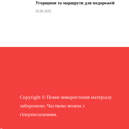
Угорщини та маршрути для подорожей
26.06.2026
Copyright © Повне використання матеріалу
заборонено. Частково можна з
гіперпосиланням.
ne