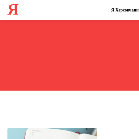
Я
Я Херсовчани