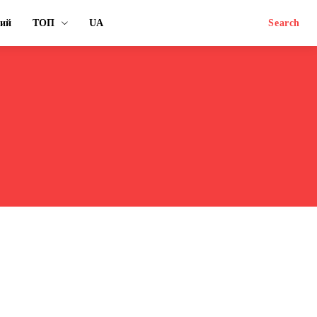
ний
ТОП
UA
Search