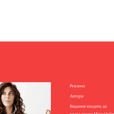
Реклама
Автори
Видання входить до
медіа-групи
MistoOnli