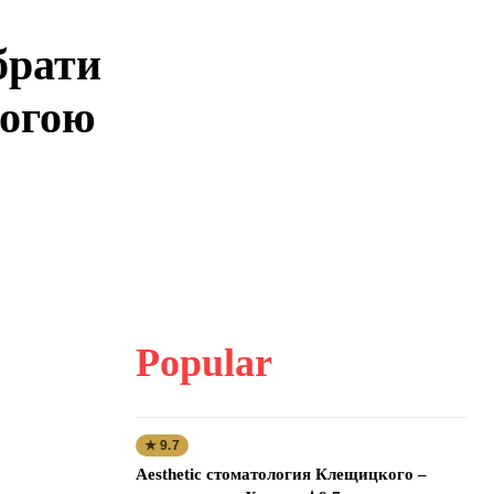
брати
могою
Popular
★ 9.7
Aesthetic стоматология Клещицкого –