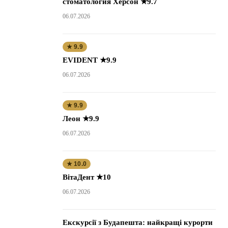
стоматология Херсон ★9.7
06.07.2026
★ 9.9
EVIDENT ★9.9
06.07.2026
★ 9.9
Леон ★9.9
06.07.2026
★ 10.0
ВітаДент ★10
06.07.2026
Екскурсії з Будапешта: найкращі курорти