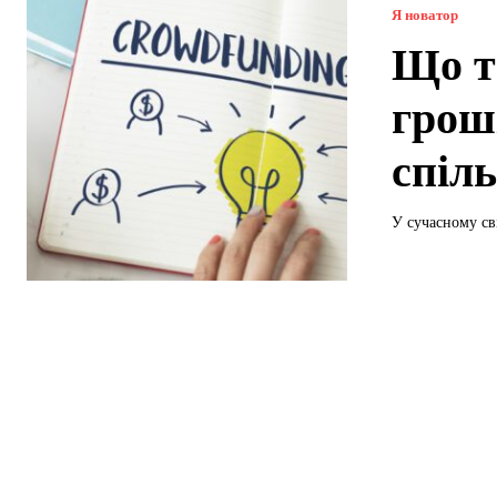
Я новатор
Що т
грош
спіл
У сучасному сві