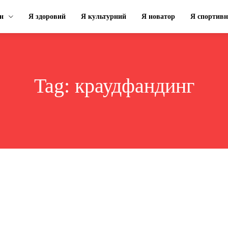
н
Я здоровий
Я культурний
Я новатор
Я спортив
Tag:
краудфандинг