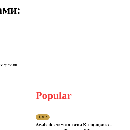
ами:
х фільмів...
Popular
★ 9.7
Aesthetic стоматология Клещицкого –