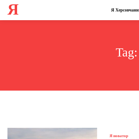
Я
Я Херсовчани
Tag
Я новатор