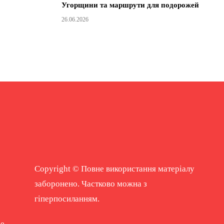
Угорщини та маршрути для подорожей
26.06.2026
Copyright © Повне використання матеріалу
заборонено. Частково можна з
гіперпосиланням.
ne