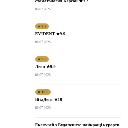
стоматология Херсон ★9.7
06.07.2026
★ 9.9
EVIDENT ★9.9
06.07.2026
★ 9.9
Леон ★9.9
06.07.2026
★ 10.0
ВітаДент ★10
06.07.2026
Екскурсії з Будапешта: найкращі курорти