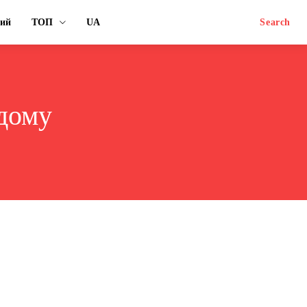
ний
ТОП
UA
Search
дому