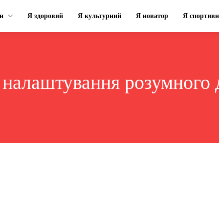
н
Я здоровий
Я культурний
Я новатор
Я спортив
:
налаштування розумного 