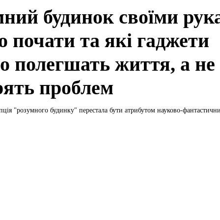
мний будинок своїми рук
о почати та які гаджети
но полегшать життя, а не
рять проблем
пція "розумного будинку" перестала бути атрибутом науково-фантастични