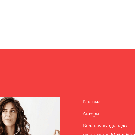
Реклама
Автори
Видання входить до
медіа-групи
MistoOnli