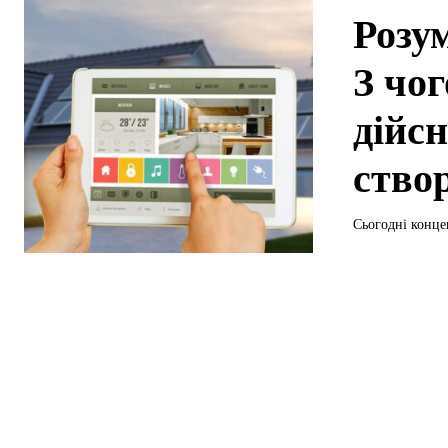
Розу
З чог
дійс
ство
Сьогодні конце