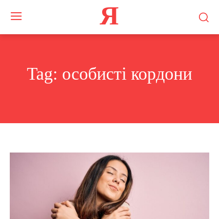
Я
Tag:
особисті кордони