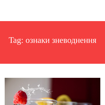
Tag:
ознаки зневоднення