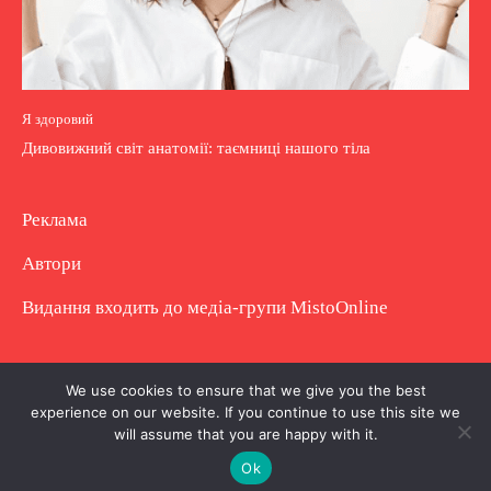
Я здоровий
Дивовижний світ анатомії: таємниці нашого тіла
Реклама
Автори
Видання входить до медіа-групи
MistoOnline
Copyright © Повне використання матеріалу
We use cookies to ensure that we give you the best
experience on our website. If you continue to use this site we
заборонено. Частково можна з гіперпосиланням.
will assume that you are happy with it.
Ok
.
.
.