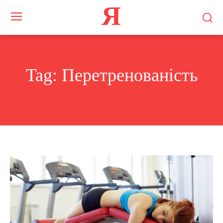
Я
Tag:
Перетренованість