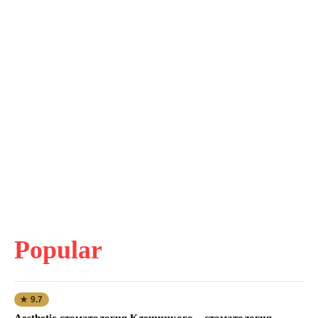
Popular
★ 9.7
Aesthetic стоматология Клещицкого – стоматология