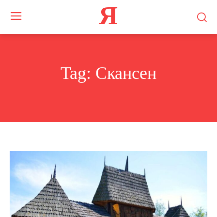
Я
Tag:
Скансен