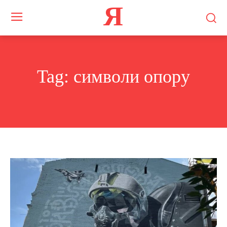
Я
Tag:
символи опору