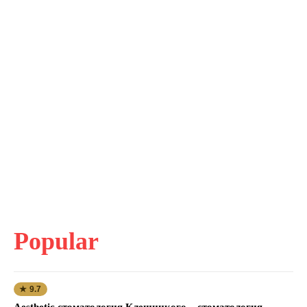
Popular
★ 9.7
Aesthetic стоматология Клещицкого – стоматология