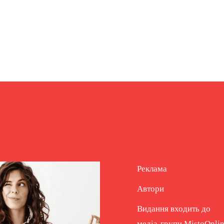
Реклама
Автори
Видання входить до
медіа-групи
MistoOnli