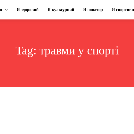
н
Я здоровий
Я культурний
Я новатор
Я спортив
Tag:
травми у спорті