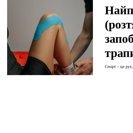
Найп
(роз
запо
трап
Спорт – це рух,