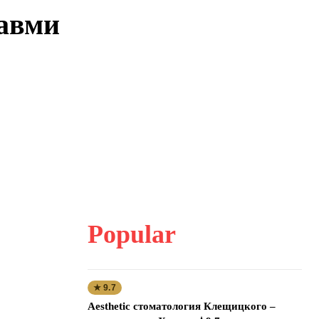
равми
Popular
★ 9.7
Aesthetic стоматология Клещицкого –