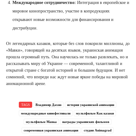
Международное сотрудничество:
Интеграция в европейское и
мировое кинопространство, участие в копродукциях
открывают новые возможности для финансирования и
дистрибуции.
От легендарных казаков, которые без слов покорили миллионы, до
«Мавки», говорящей на десятках языков, украинская анимация
прошла огромный путь. Она научилась не только развлекать, но и
рассказывать миру об Украине — современной, талантливой и
открытой стране с богатой историей и большим будущим. И нет
сомнений, что впереди нас ждут новые яркие победы на мировой
анимационной арене.
TAGS
Владимир Дахно
история украинской анимации
международные кинофестивали
мультфильм Как казаки
мультфильм Мавка
награды украинских фильмов
современная украинская анимация
студия Animagrad