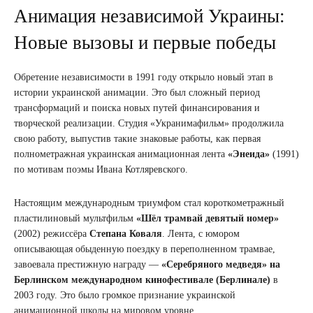
Анимация независимой Украины:
Новые вызовы и первые победы
Обретение независимости в 1991 году открыло новый этап в
истории украинской анимации. Это был сложный период
трансформаций и поиска новых путей финансирования и
творческой реализации. Студия «Укранимафильм» продолжила
свою работу, выпустив такие знаковые работы, как первая
полнометражная украинская анимационная лента
«Энеида»
(1991)
по мотивам поэмы Ивана Котляревского.
Настоящим международным триумфом стал короткометражный
пластилиновый мультфильм
«Шёл трамвай девятый номер»
(2002) режиссёра
Степана Коваля
. Лента, с юмором
описывающая обыденную поездку в переполненном трамвае,
завоевала престижную награду —
«Серебряного медведя» на
Берлинском международном кинофестивале (Берлинале)
в
2003 году. Это было громкое признание украинской
анимационной школы на мировом уровне.