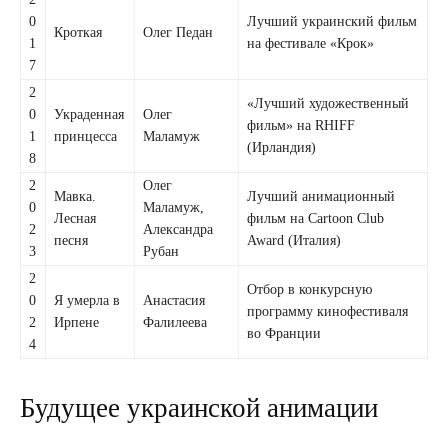
0
Лучший украинский фильм
Кроткая
Олег Педан
1
на фестивале «Крок»
7
2
«Лучший художественный
0
Украденная
Олег
фильм» на RHIFF
1
принцесса
Маламуж
(Ирландия)
8
2
Олег
Мавка.
Лучший анимационный
0
Маламуж,
Лесная
фильм на Cartoon Club
2
Александра
песня
Award (Италия)
3
Рубан
2
Отбор в конкурсную
0
Я умерла в
Анастасия
программу кинофестиваля
2
Ирпене
Фалилеева
во Франции
4
Будущее украинской анимации