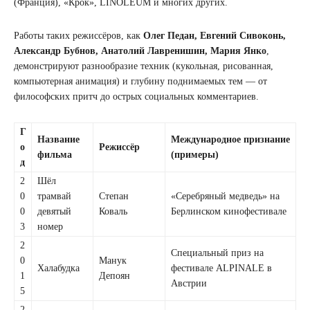
(Франция), «Крок», LINOLEUM и многих других.
Работы таких режиссёров, как
Олег Педан, Евгений Сивоконь,
Александр Бубнов, Анатолий Лавренишин, Мария Янко
,
демонстрируют разнообразие техник (кукольная, рисованная,
компьютерная анимация) и глубину поднимаемых тем — от
философских притч до острых социальных комментариев.
Г
Название
Международное признание
о
Режиссёр
фильма
(примеры)
д
2
Шёл
0
трамвай
Степан
«Серебряный медведь» на
0
девятый
Коваль
Берлинском кинофестивале
3
номер
2
Специальный приз на
0
Манук
Халабудка
фестивале ALPINALE в
1
Депоян
Австрии
5
2