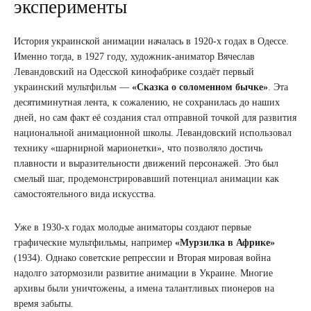
эксперименты
История украинской анимации началась в 1920-х годах в Одессе.
Именно тогда, в 1927 году, художник-аниматор Вячеслав
Левандовский на Одесской кинофабрике создаёт первый
украинский мультфильм —
«Сказка о соломенном бычке»
. Эта
десятиминутная лента, к сожалению, не сохранилась до наших
дней, но сам факт её создания стал отправной точкой для развития
национальной анимационной школы. Левандовский использовал
технику «шарнирной марионетки», что позволяло достичь
плавности и выразительности движений персонажей. Это был
смелый шаг, продемонстрировавший потенциал анимации как
самостоятельного вида искусства.
Уже в 1930-х годах молодые аниматоры создают первые
графические мультфильмы, например
«Мурзилка в Африке»
(1934). Однако советские репрессии и Вторая мировая война
надолго затормозили развитие анимации в Украине. Многие
архивы были уничтожены, а имена талантливых пионеров на
время забыты.