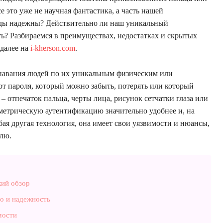
е это уже не научная фантастика, а часть нашей
оды надежны? Действительно ли наш уникальный
ь? Разбираемся в преимуществах, недостатках и скрытых
 далее на
i-kherson.com
.
ознавания людей по их уникальным физическим или
от пароля, который можно забыть, потерять или который
– отпечаток пальца, черты лица, рисунок сетчатки глаза или
иометрическую аутентификацию значительно удобнее и, на
юбая другая технология, она имеет свои уязвимости и нюансы,
елю.
кий обзор
о и надежность
мости