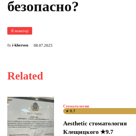
безопасно?
Я новатор
i-kherson
08.07.2025
By
Related
Стоматологии
★ 9.7
Aesthetic стоматология
Клещицкого ★9.7