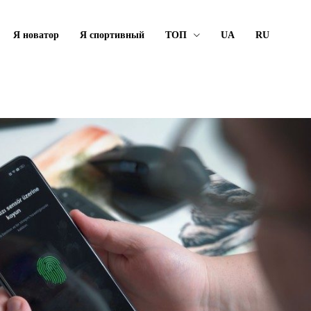
Я новатор
Я спортивный
ТОП
UA
RU