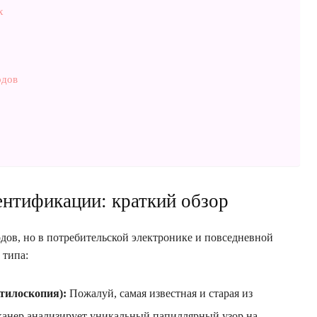
х
одов
нтификации: краткий обзор
ов, но в потребительской электронике и повседневной
 типа:
тилоскопия):
Пожалуй, самая известная и старая из
канер анализирует уникальный папиллярный узор на