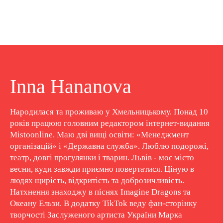
Inna Hananova
Народилася та проживаю у Хмельницькому. Понад 10
років працюю головним редактором інтернет-видання
Mistoonline. Маю дві вищі освіти: «Менеджмент
організацій» і «Державна служба». Люблю подорожі,
театр, довгі прогулянки і тварин. Львів - моє місто
весни, куди завжди приємно повертатися. Ціную в
людях щирість, відкритість та доброзичливість.
Натхнення знаходжу в піснях Imagine Dragons та
Океану Ельзи. В додатку TikTok веду фан-сторінку
творчості Заслуженого артиста України Марка