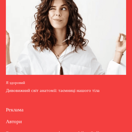
Я здоровий
Дивовижний світ анатомії: таємниці нашого тіла
Реклама
Автори