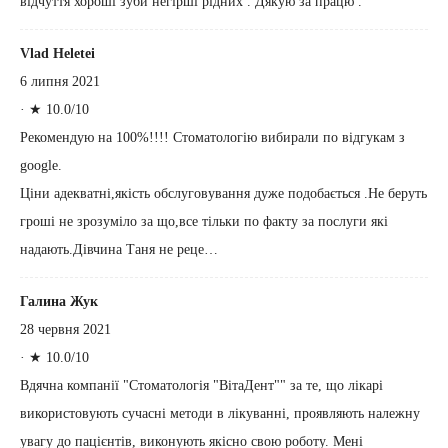
відчуття хороші зуби негірші рідних . Дякую за працю .
Vlad Heletei
6 липня 2021
·
★ 10.0/10
Рекомендую на 100%!!!! Стоматологію вибирали по відгукам з
google.
Ціни адекватні,якість обслуговування дуже подобається .Не беруть
гроші не зрозуміло за що,все тільки по факту за послуги які
надають.Дівчина Таня не реце…
Галина Жук
28 червня 2021
·
★ 10.0/10
Вдячна компанії "Стоматологія "ВітаДент"" за те, що лiкарi
використовують сучаснi методи в лiкуваннi, проявляють належну
увагу до пацiєнтiв, виконують якiсно свою роботу. Менi