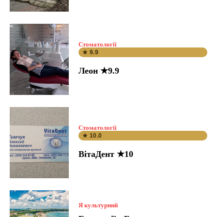
Стоматології
★ 9.9
Леон ★9.9
Стоматології
★ 10.0
ВітаДент ★10
Я культурний