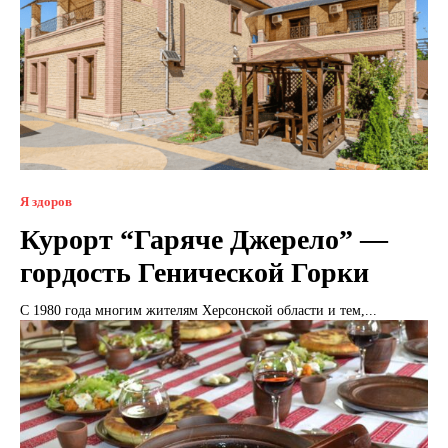
Я здоров
Курорт “Гаряче Джерело” —
гордость Генической Горки
С 1980 года многим жителям Херсонской области и тем,...