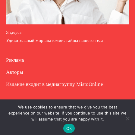
Я здоров
Удивительный мир анатомии: тайны нашего тела
Реклама
Авторы
Издание входит в медиагруппу
MistoOnline
Copyright © Полное использование материала
We use cookies to ensure that we give you the best
experience on our website. If you continue to use this site we
запрещено. Частично разрешено с гиперссылкой.
will assume that you are happy with it.
Ok
.
.
.