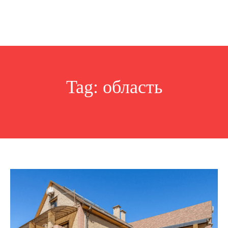
Tag:
область