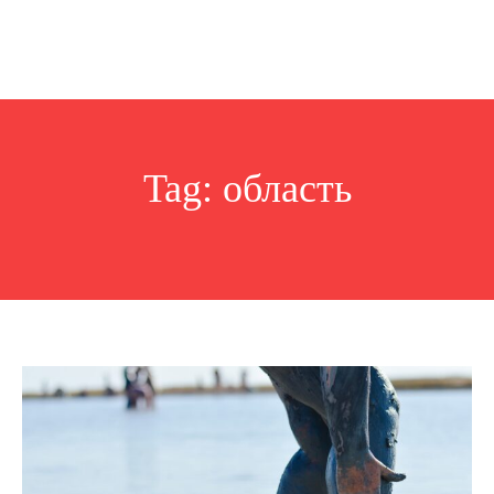
Tag:
область