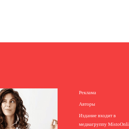
Реклама
Авторы
Издание входит в
медиагруппу
MistoOnli