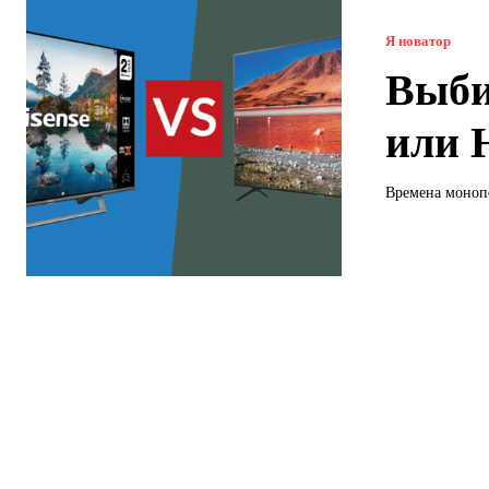
Я новатор
Выби
или 
Времена монопо