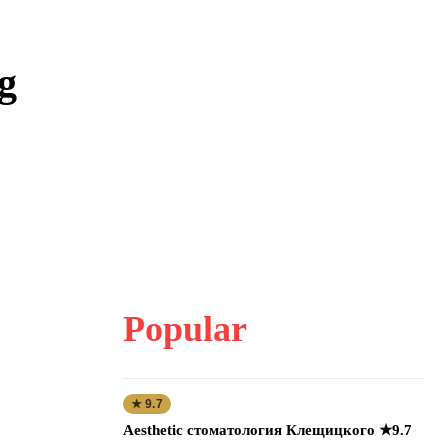
g
Popular
★ 9.7
Aesthetic стоматология Клещицкого ★9.7