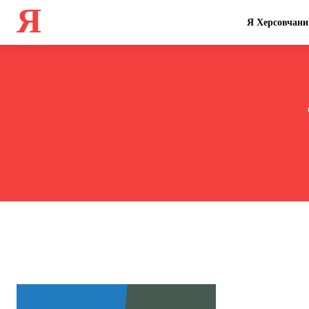
Я
Я Херсовчани