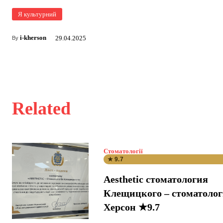
Я культурний
i-kherson
29.04.2025
By
Related
Стоматології
★ 9.7
Aesthetic стоматология
Клещицкого – стоматоло
Херсон ★9.7