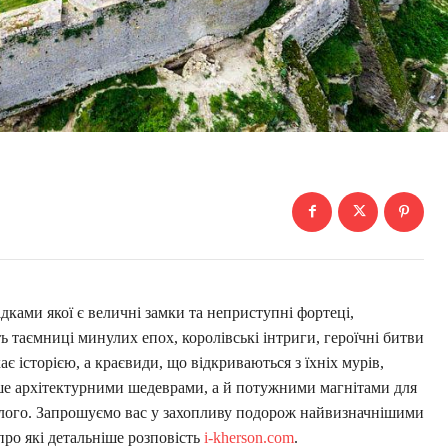
відками якої є величні замки та неприступні фортеці,
ють таємниці минулих епох, королівські інтриги, героїчні битви
є історією, а краєвиди, що відкриваються з їхніх мурів,
ише архітектурними шедеврами, а й потужними магнітами для
улого. Запрошуємо вас у захопливу подорож найвизначнішими
ро які детальніше розповість
i-kherson.com
.