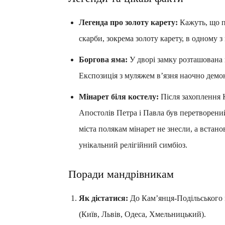
Легенда про золоту карету:
Кажуть, що пі
скарби, зокрема золоту карету, в одному з
Боргова яма:
У дворі замку розташована 
Експозиція з муляжем в’язня наочно демо
Мінарет біля костелу:
Після захоплення 
Апостолів Петра і Павла був перетворений
міста полякам мінарет не знесли, а встан
унікальний релігійний симбіоз.
Поради мандрівникам
Як дістатися:
До Кам’янця-Подільського м
(Київ, Львів, Одеса, Хмельницький).