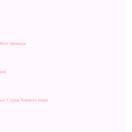
 його привиди
ині
ка): Страж Чорного моря