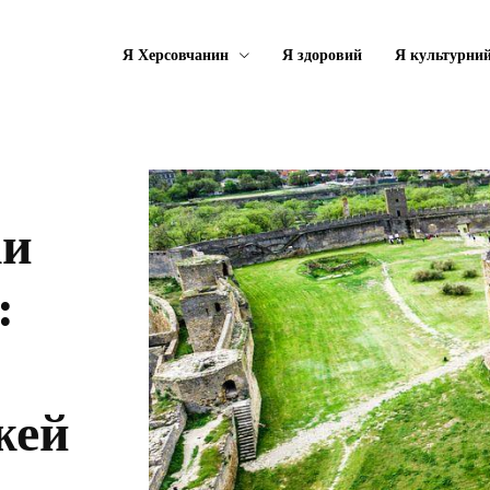
Я Херсовчанин
Я здоровий
Я культурни
ки
:
жей