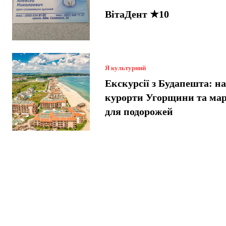
ВітаДент ★10
Я культурний
Екскурсії з Будапешта: н
курорти Угорщини та ма
для подорожей