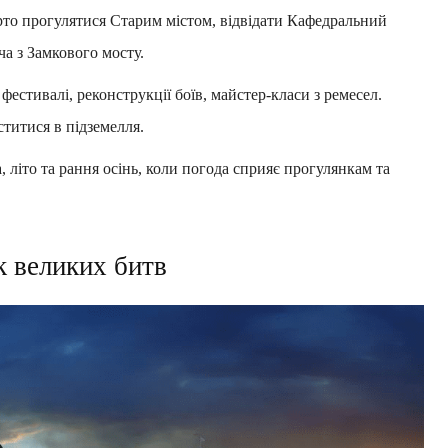
рто прогулятися Старим містом, відвідати Кафедральний
а з Замкового мосту.
фестивалі, реконструкції боїв, майстер-класи з ремесел.
ститися в підземелля.
 літо та рання осінь, коли погода сприяє прогулянкам та
к великих битв