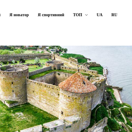
й
Я новатор
Я спортивний
ТОП
UA
RU