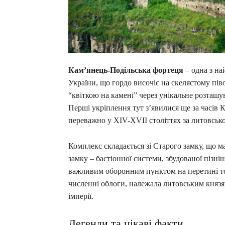
Кам’янець-Подільська фортеця
– одна з н
України, що гордо височіє на скелястому пів
“квіткою на камені” через унікальне розташ
Перші укріплення тут з’явилися ще за часів К
переважно у XIV-XVII століттях за литовсько
Комплекс складається зі Старого замку, що ма
замку – бастіонної системи, збудованої пізн
важливим оборонним пунктом на перетині то
численні облоги, належала литовським князя
імперії.
Легенди та цікаві факти