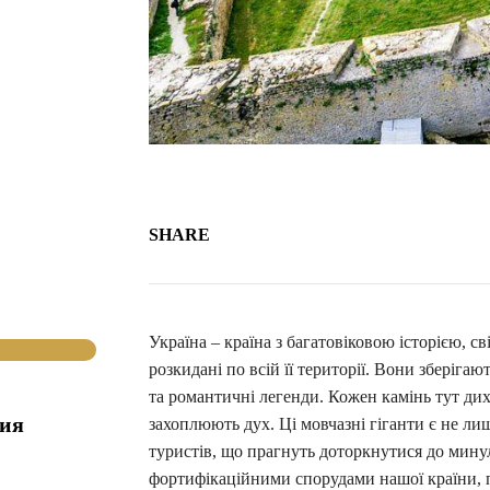
SHARE
Україна – країна з багатовіковою історією, с
розкидані по всій її території. Вони зберіга
та романтичні легенди. Кожен камінь тут диха
гия
захоплюють дух. Ці мовчазні гіганти є не л
туристів, що прагнуть доторкнутися до мин
фортифікаційними спорудами нашої країни, п