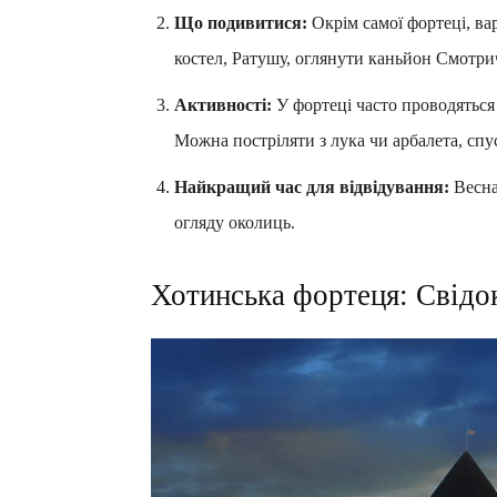
Що подивитися:
Окрім самої фортеці, ва
костел, Ратушу, оглянути каньйон Смотрич
Активності:
У фортеці часто проводяться 
Можна постріляти з лука чи арбалета, спу
Найкращий час для відвідування:
Весна,
огляду околиць.
Хотинська фортеця: Свідо