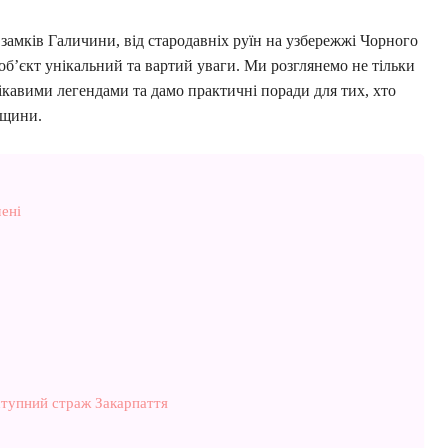
замків Галичини, від стародавніх руїн на узбережжі Чорного
об’єкт унікальний та вартий уваги. Ми розглянемо не тільки
цікавими легендами та дамо практичні поради для тих, хто
дщини.
ені
ступний страж Закарпаття