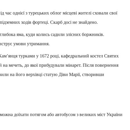
д час однієї з турецьких облог місцеві жителі сховали свої
 підземних ходів фортеці. Скарб досі не знайдено.
глибока яма, куди колись садили злісних боржників.
нструє умови утримання.
Кам’янця турками у 1672 році, кафедральний костел Святих
 на мечеть, до якої прибудували мінарет. Після повернення
овили на його верхівці статую Діви Марії, створивши
ожна доїхати потягом або автобусом з великих міст України