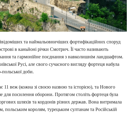
айвідоміших та наймальовничіших фортифікаційних споруд
острові в каньйоні річки Смотрич. Її часто називають
ування та гармонійне поєднання з навколишнім ландшафтом.
иївської Русі, але свого сучасного вигляду фортеця набула
-польської доби.
є 11 веж (кожна зі своєю назвою та історією), та Нового
іше для посилення оборони. Протягом століть фортеця була
ргових шляхів та кордонів різних держав. Вона витримала
м, польським королям, турецьким султанам та Російській