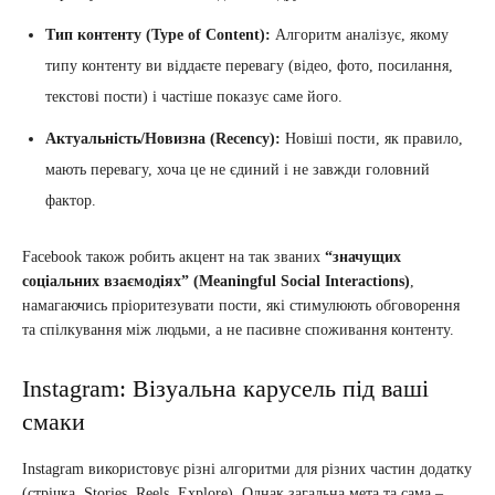
Тип контенту (Type of Content):
Алгоритм аналізує, якому
типу контенту ви віддаєте перевагу (відео, фото, посилання,
текстові пости) і частіше показує саме його.
Актуальність/Новизна (Recency):
Новіші пости, як правило,
мають перевагу, хоча це не єдиний і не завжди головний
фактор.
Facebook також робить акцент на так званих
“значущих
соціальних взаємодіях” (Meaningful Social Interactions)
,
намагаючись пріоритезувати пости, які стимулюють обговорення
та спілкування між людьми, а не пасивне споживання контенту.
Instagram: Візуальна карусель під ваші
смаки
Instagram використовує різні алгоритми для різних частин додатку
(стрічка, Stories, Reels, Explore). Однак загальна мета та сама –