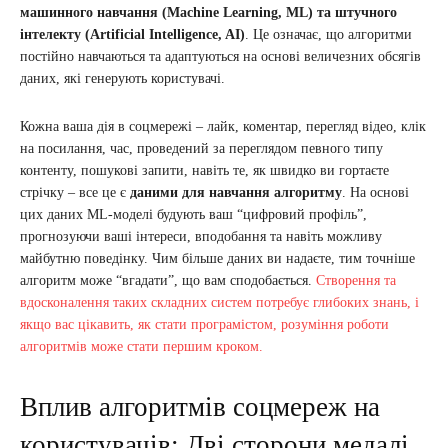
машинного навчання (Machine Learning, ML) та штучного
інтелекту (Artificial Intelligence, AI)
. Це означає, що алгоритми
постійно навчаються та адаптуються на основі величезних обсягів
даних, які генерують користувачі.
Кожна ваша дія в соцмережі – лайк, коментар, перегляд відео, клік
на посилання, час, проведений за переглядом певного типу
контенту, пошукові запити, навіть те, як швидко ви гортаєте
стрічку – все це є
даними для навчання алгоритму
. На основі
цих даних ML-моделі будують ваш “цифровий профіль”,
прогнозуючи ваші інтереси, вподобання та навіть можливу
майбутню поведінку. Чим більше даних ви надаєте, тим точніше
алгоритм може “вгадати”, що вам сподобається.
Створення та
вдосконалення таких складних систем потребує глибоких знань, і
якщо вас цікавить, як стати програмістом, розуміння роботи
алгоритмів може стати першим кроком.
Вплив алгоритмів соцмереж на
користувачів: Дві сторони медалі