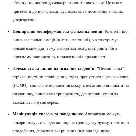
обмежуючи доступ до альтернативних точок зору. Це може
призвести до поляризації суспільства та посилення власних
упереджень.
Поширення дезінформації та фейкових новин:
Контент, що
викликає сильні емоції (навіть негативні), часто отримує
більше взаємодій, тому алгоритми можуть сприяти його
вірусному поширенню, незалежно від правдивості.
Залежність та вплив на психічне здоров’я:
“Нескінченна”
стрічка, постійні сповіщення, страх пропустити щось важливе
(FOMO), соціальне порівняння можуть негативно впливати на
самооцінку, викликати тривожність, депресивні стани та
залежність від соцмереж.
Маніпуляція увагою та поведінкою:
Алгоритми можуть
використовуватися для впливу на громадську думку, політичні
вподобання, споживацькі рішення (наприклад, через