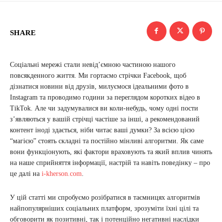
SHARE
Соціальні мережі стали невід’ємною частиною нашого
повсякденного життя. Ми гортаємо стрічки Facebook, щоб
дізнатися новини від друзів, милуємося ідеальними фото в
Instagram та проводимо години за переглядом коротких відео в
TikTok. Але чи задумувалися ви коли-небудь, чому одні пости
з’являються у вашій стрічці частіше за інші, а рекомендований
контент іноді здається, ніби читає ваші думки? За всією цією
“магією” стоять складні та постійно мінливі алгоритми. Як саме
вони функціонують, які фактори враховують та який вплив чинять
на наше сприйняття інформації, настрій та навіть поведінку – про
це далі на
i-kherson.com
.
У цій статті ми спробуємо розібратися в таємницях алгоритмів
найпопулярніших соціальних платформ, зрозуміти їхні цілі та
обговорити як позитивні, так і потенційно негативні наслідки