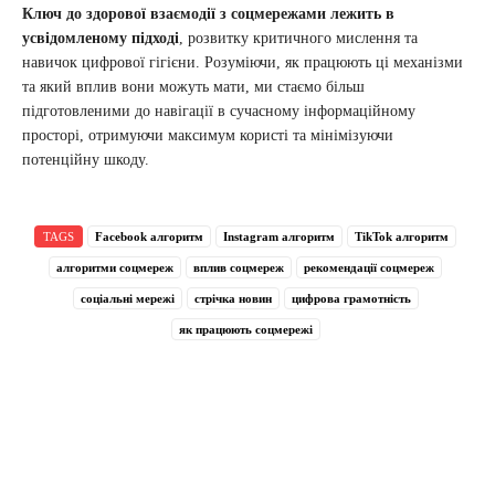
Ключ до здорової взаємодії з соцмережами лежить в
усвідомленому підході
, розвитку критичного мислення та
навичок цифрової гігієни. Розуміючи, як працюють ці механізми
та який вплив вони можуть мати, ми стаємо більш
підготовленими до навігації в сучасному інформаційному
просторі, отримуючи максимум користі та мінімізуючи
потенційну шкоду.
TAGS
Facebook алгоритм
Instagram алгоритм
TikTok алгоритм
алгоритми соцмереж
вплив соцмереж
рекомендації соцмереж
соціальні мережі
стрічка новин
цифрова грамотність
як працюють соцмережі