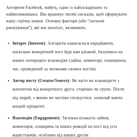
Алгоритм Facebook, мабуть, один із найскладніших та
найвпливовіших. Він враховує тисячі сигналів, щоб сформувати
вашу стрічку новин. Основні фактори (або “сигнали
ранжування”), які він аналізує, включають:
Інтерес (Interest):
Алгоритм намагається передбачити,
наскільки конкретний пост буде вам цікавий, базуючись на
ваших попередніх взаємодіях (лайки, коментарі, поширення,
час, проведений за читанням схожих постів).
Автор посту (Creator/Source):
Як часто ви взаємодієте з
контентом від конкретного друга, сторінки чи групи. Пости
від людей, з якими ви частіше спілкуєтеся, зазвичай мають
вищий пріоритет.
Взаємодія (Engagement):
Загальна кількість лайків,
коментарів, поширень та інших реакцій на пост від усіх
користувачів, особливо від ваших друзів.