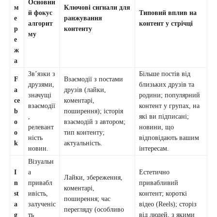
Основни
м
Ключові сигнали для
й фокус
Типовий вплив на
е
ранжування
алгорит
контент у стрічці
р
контенту
му
е
ж
а
Зв’язки з
Більше постів від
F
Взаємодії з постами
друзями,
близьких друзів та
a
друзів (лайки,
значущі
родини; популярний
ce
коментарі,
взаємодії
контент у групах, на
b
поширення); історія
,
які ви підписані;
o
взаємодій з автором;
релевант
новини, що
o
тип контенту;
ність
відповідають вашим
k
актуальність.
новин.
інтересам.
Візуальн
I
а
Естетично
Лайки, збереження,
n
привабл
привабливий
коментарі,
st
ивість,
контент; короткі
поширення; час
a
залученіс
відео (Reels); сторіз
перегляду (особливо
g
ть
від людей, з якими