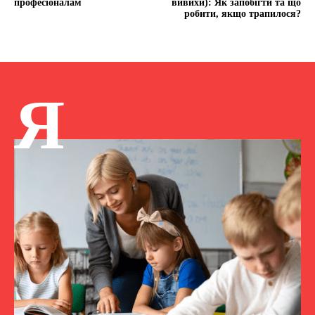
професіоналам
вивихи): Як запобігти та що
робити, якщо трапилося?
Я