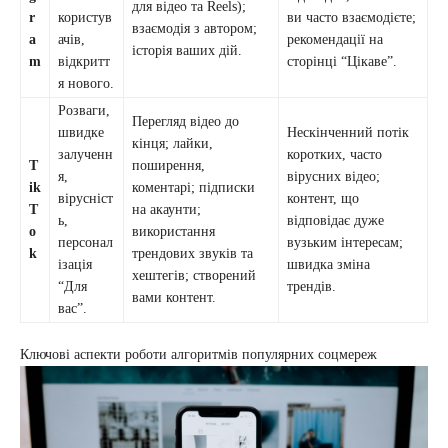
для відео та Reels);
r
користув
ви часто взаємодієте;
взаємодія з автором;
a
ачів,
рекомендації на
історія ваших дій.
m
відкритт
сторінці “Цікаве”.
я нового.
Розваги,
Перегляд відео до
швидке
Нескінченний потік
кінця; лайки,
залученн
коротких, часто
T
поширення,
я,
вірусних відео;
ik
коментарі; підписки
вірусніст
контент, що
T
на акаунти;
ь,
відповідає дуже
o
використання
персонал
вузьким інтересам;
k
трендових звуків та
ізація
швидка зміна
хештегів; створений
“Для
трендів.
вами контент.
вас”.
Ключові аспекти роботи алгоритмів популярних соцмереж