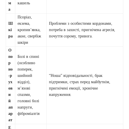
м
кашель
а
Псоріаз,
Ш
екзема,
Проблеми з особистими кордонами,
кі
кропив’янка,
потреба в захисті, пригнічена агресія,
ра
акне, свербіж
почуття сорому, тривога.
шкіри
О
по
Болі в спині
р
(особливо
но
поперек,
-р
шийний
“Ноша” відповідальності, брак
ух
відділ),
підтримки, страх перед майбутнім,
ов
м’язові
пригнічені емоції, хронічне
и
спазми,
напруження.
й
головні болі
ап
напруги,
ар
фіброміалгія
ат
Е