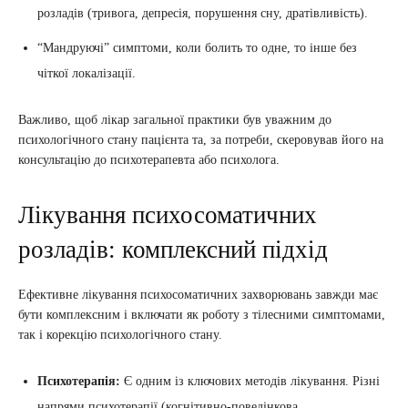
розладів (тривога, депресія, порушення сну, дратівливість).
“Мандруючі” симптоми, коли болить то одне, то інше без
чіткої локалізації.
Важливо, щоб лікар загальної практики був уважним до
психологічного стану пацієнта та, за потреби, скеровував його на
консультацію до психотерапевта або психолога.
Лікування психосоматичних
розладів: комплексний підхід
Ефективне лікування психосоматичних захворювань завжди має
бути комплексним і включати як роботу з тілесними симптомами,
так і корекцію психологічного стану.
Психотерапія:
Є одним із ключових методів лікування. Різні
напрями психотерапії (когнітивно-поведінкова,