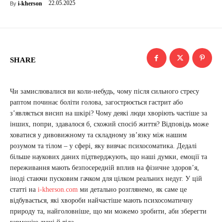
22.05.2025
i-kherson
By
SHARE
Чи замислювалися ви коли-небудь, чому після сильного стресу
раптом починає боліти голова, загострюється гастрит або
з’являється висип на шкірі? Чому деякі люди хворіють частіше за
інших, попри, здавалося б, схожий спосіб життя? Відповідь може
ховатися у дивовижному та складному зв’язку між нашим
розумом та тілом – у сфері, яку вивчає психосоматика. Дедалі
більше наукових даних підтверджують, що наші думки, емоції та
переживання мають безпосередній вплив на фізичне здоров’я,
іноді стаючи пусковим гачком для цілком реальних недуг. У цій
статті на
i-kherson.com
ми детально розглянемо, як саме це
відбувається, які хвороби найчастіше мають психосоматичну
природу та, найголовніше, що ми можемо зробити, аби зберегти