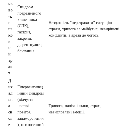
ко
Синдром
во
подразненого
-к
кишечника
и
Нездатність “перетравити” ситуацію,
(СПК),
ш
страхи, тривога за майбутнє, невирішені
гастрит,
ко
конфлікти, відраза до чогось.
закрепи,
в
діарея, нудота,
и
блювання
й
тр
ак
т
Д
их
Гіпервентиляц
ал
ійний синдром
ьн
(відчуття
а
нестачі
Тривога, панічні атаки, страх,
си
повітря,
невисловлені емоції.
ст
запаморочення
е
), психогенний