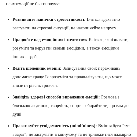
психоемоційне благополуччя:
Розвивайте навички стресостійкості:
Вчіться адекватно
реагувати на стресові ситуації, не накопичуйте напругу.
Працюйте над емоційним інтелектом:
Вчіться розпізнавати,
розуміти та керувати своїми емоціями, а також емоціями
інших людей.
Ведіть щоденник емоцій:
Записування своїх переживань
допомагає краще їх зрозуміти та проаналізувати, що може
знизити рівень тривоги.
Знайдіть здорові способи вираження емоцій:
Розмова з
близькою людиною, творчість, спорт – обирайте те, що вам до
душі.
Практикуйте усвідомленість (mindfulness):
Вміння бути “тут
і зараз”, не застрягати в минулому та не тривожитися надмірно