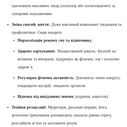
призначати виключно лікар (психіатр або психотерапевт) за
суворими показаннями.
Зміна способу життя:
Дуже важливий компонент лікування та
профілактики. Сюди входить:
Нормалізація режиму сну та відпочинку.
Здорове харчування:
Збалансований раціон, багатий на
вітаміни та мінерали, підтримує як фізичне, так і психічне
здоров’я.
Регулярна фізична активність:
Допомагає зняти напругу,
покращити настрій, зміцнити організм.
Відмова від шкідливих звичок
(куріння, алкоголь).
Техніки релаксації:
Медитація, дихальні вправи, йога,
аутогенне тренування допомагають знизити рівень стресу,
розслабити м’язи та заспокоїти розум.