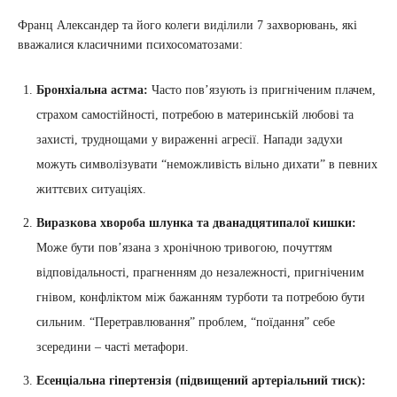
Франц Александер та його колеги виділили 7 захворювань, які
вважалися класичними психосоматозами:
Бронхіальна астма:
Часто пов’язують із пригніченим плачем,
страхом самостійності, потребою в материнській любові та
захисті, труднощами у вираженні агресії. Напади задухи
можуть символізувати “неможливість вільно дихати” в певних
життєвих ситуаціях.
Виразкова хвороба шлунка та дванадцятипалої кишки:
Може бути пов’язана з хронічною тривогою, почуттям
відповідальності, прагненням до незалежності, пригніченим
гнівом, конфліктом між бажанням турботи та потребою бути
сильним. “Перетравлювання” проблем, “поїдання” себе
зсередини – часті метафори.
Есенціальна гіпертензія (підвищений артеріальний тиск):