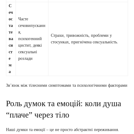
С
еч
ос
Часте
та
сечовипусканн
те
я,
Страхи, тривожність, проблеми у
ва
психогенний
стосунках, пригнічена сексуальність.
си
цистит, деякі
ст
сексуальні
е
розлади
м
а
Зв’язок між тілесними симптомами та психологічними факторами
Роль думок та емоцій: коли душа
“плаче” через тіло
Наші думки та емоції – це не просто абстрактні переживання.