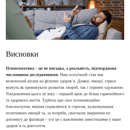
Висновки
Психосоматика – це не вигадка, а реальність, підтверджена
численними дослідженнями.
Наш психічний стан має
величезний вплив на фізичне здоров’я. Думки, емоції, стреси
можуть як провокувати розвиток хвороб, так і сприяти одужанню.
Усвідомлення цього зв’язку – перший крок до більш гармонійного
та здорового життя. Турбота про своє психоемоційне
благополуччя, вміння справлятися зі стресом, культивування
позитивних емоцій та, за потреби, своєчасне звернення по
допомогу до фахівців – усе це є важливими інвестиціями у ваше
здоров’я та довголіття.