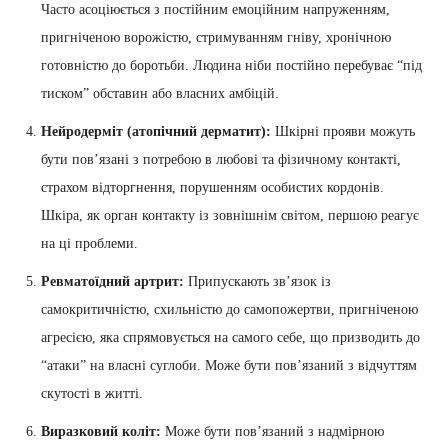
Часто асоціюється з постійним емоційним напруженням,
пригніченою ворожістю, стримуванням гніву, хронічною
готовністю до боротьби. Людина ніби постійно перебуває “під
тиском” обставин або власних амбіцій.
Нейродерміт (атопічний дерматит):
Шкірні прояви можуть
бути пов’язані з потребою в любові та фізичному контакті,
страхом відторгнення, порушенням особистих кордонів.
Шкіра, як орган контакту із зовнішнім світом, першою реагує
на ці проблеми.
Ревматоїдний артрит:
Припускають зв’язок із
самокритичністю, схильністю до самопожертви, пригніченою
агресією, яка спрямовується на самого себе, що призводить до
“атаки” на власні суглоби. Може бути пов’язаний з відчуттям
скутості в житті.
Виразковий коліт:
Може бути пов’язаний з надмірною