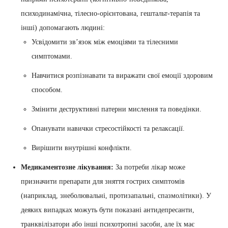
психодинамічна, тілесно-орієнтована, гештальт-терапія та
інші) допомагають людині:
Усвідомити зв’язок між емоціями та тілесними
симптомами.
Навчитися розпізнавати та виражати свої емоції здоровим
способом.
Змінити деструктивні патерни мислення та поведінки.
Опанувати навички стресостійкості та релаксації.
Вирішити внутрішні конфлікти.
Медикаментозне лікування:
За потреби лікар може
призначити препарати для зняття гострих симптомів
(наприклад, знеболювальні, протизапальні, спазмолітики). У
деяких випадках можуть бути показані антидепресанти,
транквілізатори або інші психотропні засоби, але їх має