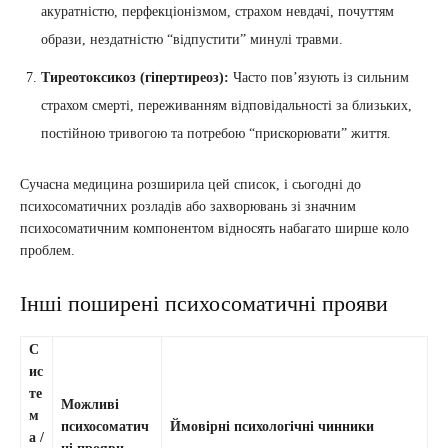
акуратністю, перфекціонізмом, страхом невдачі, почуттям
образи, нездатністю “відпустити” минулі травми.
Тиреотоксикоз (гіпертиреоз):
Часто пов’язують із сильним
страхом смерті, переживанням відповідальності за близьких,
постійною тривогою та потребою “прискорювати” життя.
Сучасна медицина розширила цей список, і сьогодні до
психосоматичних розладів або захворювань зі значним
психосоматичним компонентом відносять набагато ширше коло
проблем.
Інші поширені психосоматичні прояви
С
ис
те
Можливі
м
психосоматич
Ймовірні психологічні чинники
а /