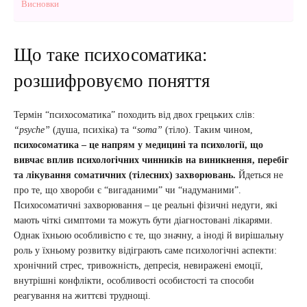
Висновки
Що таке психосоматика:
розшифровуємо поняття
Термін “психосоматика” походить від двох грецьких слів:
“psyche”
(душа, психіка) та
“soma”
(тіло). Таким чином,
психосоматика – це напрям у медицині та психології, що
вивчає вплив психологічних чинників на виникнення, перебіг
та лікування соматичних (тілесних) захворювань.
Йдеться не
про те, що хвороби є “вигаданими” чи “надуманими”.
Психосоматичні захворювання – це реальні фізичні недуги, які
мають чіткі симптоми та можуть бути діагностовані лікарями.
Однак їхньою особливістю є те, що значну, а іноді й вирішальну
роль у їхньому розвитку відіграють саме психологічні аспекти:
хронічний стрес, тривожність, депресія, невиражені емоції,
внутрішні конфлікти, особливості особистості та способи
реагування на життєві труднощі.