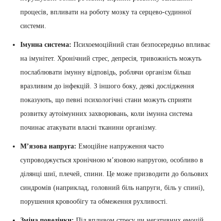
процесів, впливати на роботу мозку та серцево-судинної
системи.
Імунна система:
Психоемоційний стан безпосередньо впливає
на імунітет. Хронічний стрес, депресія, тривожність можуть
послаблювати імунну відповідь, роблячи організм більш
вразливим до інфекцій. З іншого боку, деякі дослідження
показують, що певні психологічні стани можуть сприяти
розвитку аутоімунних захворювань, коли імунна система
починає атакувати власні тканини організму.
М’язова напруга:
Емоційне напруження часто
супроводжується хронічною м’язовою напругою, особливо в
ділянці шиї, плечей, спини. Це може призводити до больових
синдромів (наприклад, головний біль напруги, біль у спині),
порушення кровообігу та обмеження рухливості.
Зміна поведінки:
Під впливом стресу чи негативних емоцій