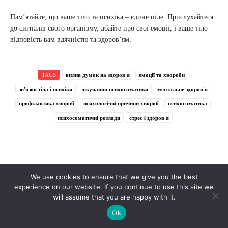
Пам’ятайте, що ваше тіло та психіка – єдине ціле. Прислухайтеся
до сигналів свого організму, дбайте про свої емоції, і ваше тіло
відповість вам вдячністю та здоров’ям.
TAGS
вплив думок на здоров'я
емоції та хвороби
зв'язок тіла і психіки
лікування психосоматики
ментальне здоров'я
профілактика хвороб
психологічні причини хвороб
психосоматика
психосоматичні розлади
стрес і здоров'я
We use cookies to ensure that we give you the best
experience on our website. If you continue to use this site we
will assume that you are happy with it.
Ok