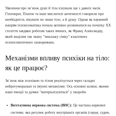
Уявлення про зв’язок душі й тіла існували ще з давніх часів.
Гіппократ, Платон та інші мислителі античності говорили про
необхідність лікувати не лише тіло, а й душу. Однак як науковий
напрям психосоматика почала активно розвиватися на початку XX
століття завдяки роботам таких вчених, як Франц Александер,
який виділив так звану “чиказьку сімку” класичних
психосоматичних захворювань.
Механізми впливу психіки на тіло:
як це працює?
Зв’язок між психікою та тілом реалізується через складні
нейрогуморальні та імунні механізми. Ось основні шляхи, якими
наші емоції та думки “матеріалізуються” у хвороби:
Вегетативна нервова система (ВНС):
Це частина нервової
системи, яка регулює роботу внутрішніх органів (серця, судин,