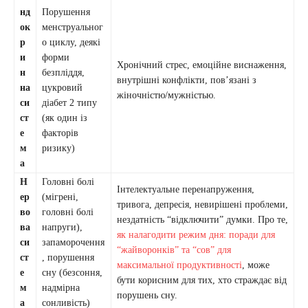
нд
Порушення
ок
менструальног
р
о циклу, деякі
и
форми
Хронічний стрес, емоційне виснаження,
н
безпліддя,
внутрішні конфлікти, пов’язані з
на
цукровий
жіночністю/мужністью.
си
діабет 2 типу
ст
(як один із
е
факторів
м
ризику)
а
Н
Головні болі
Інтелектуальне перенапруження,
ер
(мігрені,
тривога, депресія, невирішені проблеми,
во
головні болі
нездатність “відключити” думки. Про те,
ва
напруги),
як налагодити режим дня: поради для
си
запаморочення
“жайворонків” та “сов” для
ст
, порушення
максимальної продуктивності
, може
е
сну (безсоння,
бути корисним для тих, хто страждає від
м
надмірна
порушень сну.
а
сонливість)