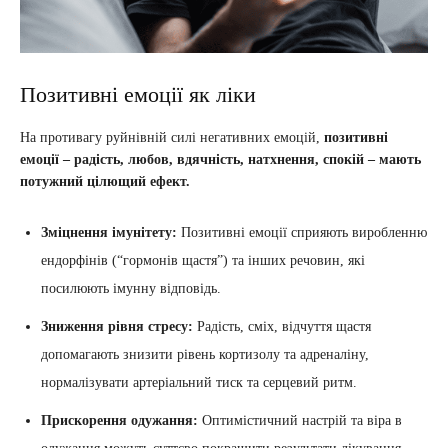
Позитивні емоції як ліки
На противагу руйнівній силі негативних емоцій,
позитивні
емоції – радість, любов, вдячність, натхнення, спокій – мають
потужний цілющий ефект.
Зміцнення імунітету:
Позитивні емоції сприяють виробленню
ендорфінів (“гормонів щастя”) та інших речовин, які
посилюють імунну відповідь.
Зниження рівня стресу:
Радість, сміх, відчуття щастя
допомагають знизити рівень кортизолу та адреналіну,
нормалізувати артеріальний тиск та серцевий ритм.
Прискорення одужання:
Оптимістичний настрій та віра в