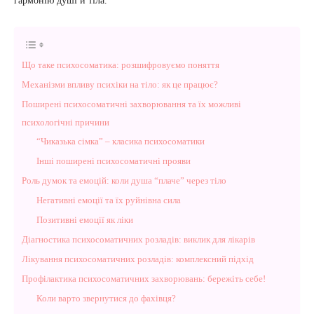
гармонію душі й тіла.
Що таке психосоматика: розшифровуємо поняття
Механізми впливу психіки на тіло: як це працює?
Поширені психосоматичні захворювання та їх можливі
психологічні причини
“Чиказька сімка” – класика психосоматики
Інші поширені психосоматичні прояви
Роль думок та емоцій: коли душа “плаче” через тіло
Негативні емоції та їх руйнівна сила
Позитивні емоції як ліки
Діагностика психосоматичних розладів: виклик для лікарів
Лікування психосоматичних розладів: комплексний підхід
Профілактика психосоматичних захворювань: бережіть себе!
Коли варто звернутися до фахівця?