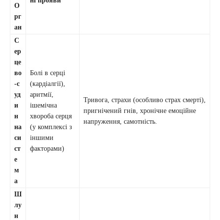
ні прояви
О
рг
ан
С
ер
це
во
Болі в серці
-с
(кардіалгії),
уд
аритмії,
Тривога, страхи (особливо страх смерті),
и
ішемічна
пригнічений гнів, хронічне емоційне
н
хвороба серця
напруження, самотність.
на
(у комплексі з
си
іншими
ст
факторами)
е
м
а
Ш
лу
н