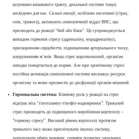
шлунково-кишкового тракту, дихальної системи тощо)
несвідомо для нас. Сильні емоції, особливо негативні (страх,
гнів, тривога), активують симпатичний відділ ВНС, що
призводить до реакції “бий або біжи”. Це супроводжується
викидом гормонів стресу (адреналіну, норадреналіну),
прискоренням серцебиття, підвищенням артеріального тиску,
напруженням м’язів. Якщо стрес короткочасний, організм
швидко повертається до норми. Але при хронічному стресі
постійна активація симпатичної системи виснажує ресурси
організму та може призвести до дисфункції органів-мішеней.
Гормональна система:
Ключову роль у реакції на стрес
відіграє вісь “гіпоталамус-гіпофіз-наднирники”. Тривалий
стрес призводить до підвищеного вироблення кортизолу –
“гормону стресу”. Високий рівень кортизолу протягом
тривалого часу може пригнічувати імунну систему,
порушувати обмін речовин, сприяти розвитку запальних