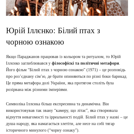
Юрій Іллєнко: Білий птах з
чорною ознакою
Якщо Параджанов працював із кольором та ритуалом, то Юрій
Іллєнко заглиблювався у
філософіскі та політичні метафори
.
Його фільм “Білий птах з чорною ознакою” (1971) – це розповідь
про роз’єднану сім’ю, де брати опиняються по різні боки барикад.
Це пряма метафора долі України, яка протягом століть була
розірвана між різними імперіями.
Символіка Іллєнка більш експресивна та динамічна. Він
використовував так звану “камеру, що літає”, яка створювала
відчуття невагомості та ірреальності подій. Білий птах у назві – це
душа народу, яка намагається злетіти, але несе на собі тягар
історичного минулого (“чорну ознаку”).