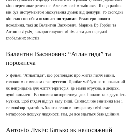
кіно переживає ренесанс. Але символізм змінився. Якщо раніше
він був інструментом маскування думок від цензури, то сьогодні
він став способом
осмислення травми
. Режисери нового
покоління, такі як Валентин Васянович, Марина Ер Горбач та
Антоніо Лукіч, використовують мінімалізм для передачі
глобальних змістів.
Валентин Васянович: “Атлантида” та
порожнеча
У фільмі “Атлантида”, що розповідає про життя після війни,
головним символом стає
пустеля
. Донбас майбутнього показаний
як непридатна для життя територія, де земля отруєна, а людські
душі випалені. Васянович використовує довгі плани та відсутність
музики, щоб глядач відчув вагу тиші. Символічне значення має і
тепловізор: здатність бачити тепло в померлому світі стає
метафорою пошуку людяності там, де все здається безнадійним.
Антоніо Лукіч: Батько як недосяжний