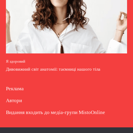
Я здоровий
Дивовижний світ анатомії: таємниці нашого тіла
Реклама
Автори
Видання входить до медіа-групи
MistoOnline