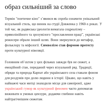
образ сильніший за слово
Термін “поетичне кіно” з’явився як спроба означити унікальний
візуальний стиль, що виник на студії Довженка у 1960-х роках. У
той час, як радянська ідеологія вимагала соцреалізму –
прямолінійного та зрозумілого “прославлення праці”, українські
режисери обрали інший шлях. Вони звернулися до метафор,
фольклору та міфології.
Символізм став формою протесту
проти культурної нівеляції.
Головним об’єктом у цих фільмах завжди був не сюжет, а
емоційний стан, переданий через візуальний ряд. Традиції,
обряди та природа Карпат або українського села ставали фоном
для роздумів про долю людини в історії. Цікаво, що навіть у
найважчі часи митці знаходили місце для самоіронії, адже
український гумор як культурний феномен
часто допомагав
виживати в умовах цензури, додаючи глибини навіть
найтрагічнішим сюжетам.