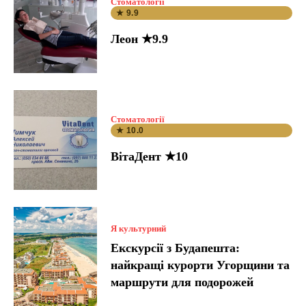
Стоматології
★ 9.9
Леон ★9.9
Стоматології
★ 10.0
ВітаДент ★10
Я культурний
Екскурсії з Будапешта:
найкращі курорти Угорщини та
маршрути для подорожей