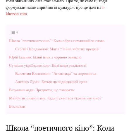
коли звичайних слів стає замало. Про те, як саме ці коди
формували наше сприйняття культури, про це далі на
i-
kherson.com
.
Школа “поетичного кіно”: Коли образ сильніший за слово
Сергій Параджанов: Магія “Тіней забутих предків”
Юрій Іллєнко: Білий птах з чорною ознакою
Сучасне українське кіно: Нові коди реальності
Валентин Васянович: “Атлантида” та порожнеча
Антоніо Лукіч: Батько як недосяжний ідеал
Візуальні коди: Предмети, що говорять
Майбутнє символізму: Куди рухається українське кіно?
Висновки
Школа “поетичного кіно”: Коли