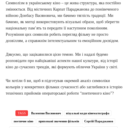
Символізм в українському кіно – це жива структура, яка постійно
змінюється. Від містичних Карпат Параджанова до понівеченого
війною Донбасу Васяновича, ми бачимо тяглість традиції. Ми
бачимо, як митці використовують візуальні образи, щоб зберегти
національну пам’ять та передати її наступним поколінням.
Розуміння цих символів робить перегляд фільму не просто
дозвіллям, а справжнім інтелектуальним та емоційним досвідом.
Дякуємо, що зацікавилися цією темою. Ми і надалі будемо
розповідати про найцікавіші аспекти нашої культури, від історії
кіно до сучасних трендів, які формують обличчя України у світі.
Чи хотіли б ви, щоб я підготував окремий аналіз символіки
кольорів у конкретних фільмах сучасності або заглибився в історію
технічних прийомів операторської роботи “поетичного кіно”?
TAGS
Валентин Васянович
візуальні коди кінематографа
поетичне кіно
приховані значення фільмів
Сергій Параджанов