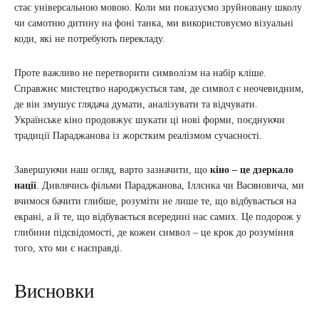
стає універсальною мовою. Коли ми показуємо зруйновану школу
чи самотню дитину на фоні танка, ми використовуємо візуальні
коди, які не потребують перекладу.
Проте важливо не перетворити символізм на набір кліше.
Справжнє мистецтво народжується там, де символ є неочевидним,
де він змушує глядача думати, аналізувати та відчувати.
Українське кіно продовжує шукати ці нові форми, поєднуючи
традиції Параджанова із жорстким реалізмом сучасності.
Завершуючи наш огляд, варто зазначити, що
кіно – це дзеркало
нації
. Дивлячись фільми Параджанова, Іллєнка чи Васяновича, ми
вчимося бачити глибше, розуміти не лише те, що відбувається на
екрані, а й те, що відбувається всередині нас самих. Це подорож у
глибини підсвідомості, де кожен символ – це крок до розуміння
того, хто ми є насправді.
Висновки