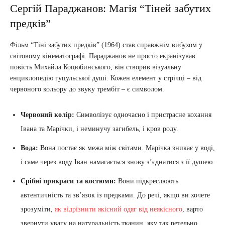
Сергій Параджанов: Магія “Тіней забутих
предків”
Фільм “Тіні забутих предків” (1964) став справжнім вибухом у
світовому кінематографі. Параджанов не просто екранізував
повість Михайла Коцюбинського, він створив візуальну
енциклопедію гуцульської душі. Кожен елемент у стрічці – від
червоного кольору до звуку трембіт – є символом.
Червоний колір:
Символізує одночасно і пристрасне кохання
Івана та Марічки, і неминучу загибель, і кров роду.
Вода:
Вона постає як межа між світами. Марічка зникає у воді,
і саме через воду Іван намагається знову з’єднатися з її душею.
Срібні прикраси та костюми:
Вони підкреслюють
автентичність та зв’язок із предками. До речі, якщо ви хочете
зрозуміти,
як відрізнити якісний одяг від неякісного
, варто
звернути увагу на натуральність тканин, яку так ретельно