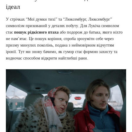
ідеал
У стрічках “Мої думки тихі” та “Люксембург, Люксембург”
символізм прихований у деталях побуту. Для Лукіча символом
стає
пошук рідкісного птаха
або подорож до батька, якого ніхто
не пам’ятає. Це пошук коріння, спроба зрозуміти себе через
призму минулих поколінь, подана з неймовірним відчуттям
іронії. Тут ми знову бачимо, як гумор стає формою захисту та
водночас способом відкрити найглибші рани.