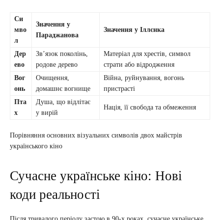
Си
Значення у
мво
Значення у Іллєнка
Параджанова
л
Дер
Зв’язок поколінь,
Матеріал для хрестів, символ
ево
родове дерево
страти або відродження
Вог
Очищення,
Війна, руйнування, вогонь
онь
домашнє вогнище
пристрасті
Пта
Душа, що відлітає
Нація, її свобода та обмеження
х
у вирій
Порівняння основних візуальних символів двох майстрів
українського кіно
Сучасне українське кіно: Нові
коди реальності
Після тривалого періоду застою в 90-х роках, сучасне українське