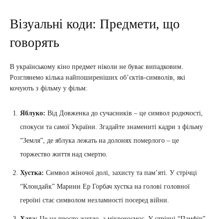
Візуальні коди: Предмети, що
говорять
В українському кіно предмет ніколи не буває випадковим.
Розглянемо кілька найпоширеніших об’єктів-символів, які
кочують з фільму у фільм:
Яблуко:
Від Довженка до сучасників – це символ родючості,
спокуси та самої України. Згадайте знамениті кадри з фільму
“Земля”, де яблука лежать на долонях померлого – це
торжество життя над смертю.
Хустка:
Символ жіночої долі, захисту та пам’яті. У стрічці
“Клондайк” Марини Ер Горбач хустка на голові головної
героїні стає символом незламності посеред війни.
Хата:
Це не просто житло, а мікрокосмос. У стрічці “Памфір”