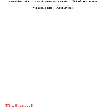
символізм у кіно
сучасні українські режисери
Тіні забутих предків
українське кіно
Юрій Іллєнко
Related