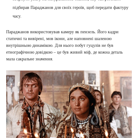
підбирав Параджанов для своїх героїв, щоб передати фактуру
часу.
Параджанов використовував камеру як пензель. Його кадри
статичні та вивірені, мов ікони, але наповнені шаленою
внутрішньою динамікою. Для нього побут гуцулів не був
етнографічною довідкою – це був живий міф, де кожна деталь
мала сакральне значення.