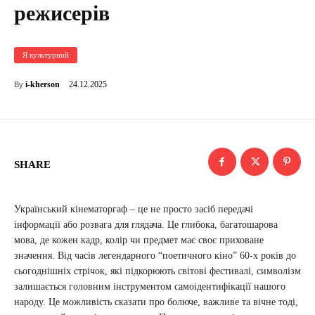
режисерів
Я культурний
24.12.2025
i-kherson
By
SHARE
Український кінематоргаф – це не просто засіб передачі
інформації або розвага для глядача. Це глибока, багатошарова
мова, де кожен кадр, колір чи предмет має своє приховане
значення. Від часів легендарного “поетичного кіно” 60-х років до
сьогоднішніх стрічок, які підкорюють світові фестивалі, символізм
залишається головним інструментом самоідентифікації нашого
народу. Це можливість сказати про болюче, важливе та вічне тоді,