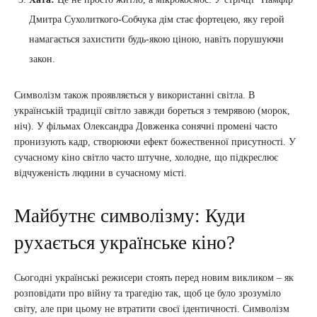
Дмитра Сухолиткого-Собчука дім стає фортецею, яку герой
намагається захистити будь-якою ціною, навіть порушуючи
закон.
Символізм також проявляється у використанні світла. В
українській традиції світло завжди бореться з темрявою (морок,
ніч). У фільмах Олександра Довженка сонячні промені часто
пронизують кадр, створюючи ефект божественної присутності. У
сучасному кіно світло часто штучне, холодне, що підкреслює
відчуженість людини в сучасному місті.
Майбутнє символізму: Куди
рухається українське кіно?
Сьогодні українські режисери стоять перед новим викликом – як
розповідати про війну та трагедію так, щоб це було зрозуміло
світу, але при цьому не втратити своєї ідентичності. Символізм