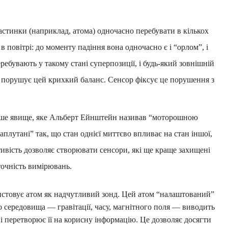
астинки (наприклад, атома) одночасно перебувати в кількох
 в повітрі: до моменту падіння вона одночасно є і “орлом”, і
ебувають у такому стані суперпозиції, і будь-який зовнішній
) порушує цей крихкий баланс. Сенсор фіксує це порушення з
е явище, яке Альберт Ейнштейн називав “моторошною
плутані” так, що стан однієї миттєво впливає на стан іншої,
тивість дозволяє створювати сенсори, які ще краще захищені
очність вимірювань.
стовує атом як надчутливий зонд. Цей атом “налаштований”
 середовища — гравітації, часу, магнітного поля — виводить
 і перетворює її на корисну інформацію. Це дозволяє досягти