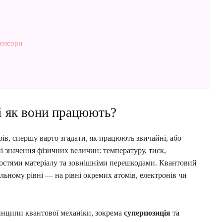
сенсори
і як вони працюють?
ів, спершу варто згадати, як працюють звичайні, або
і значення фізичних величин: температуру, тиск,
ивостями матеріалу та зовнішніми перешкодами. Квантовий
ьному рівні — на рівні окремих атомів, електронів чи
инципи квантової механіки, зокрема
суперпозиція
та