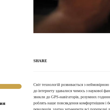
SHARE
Світ технологій розвивається з неймовірною
до інтернету здавалися чимось з наукової фа
звикли до GPS-навігаторів, розумних годинни
гия
роблять наше повсякдення комфортнішим і бе
революція, здатна затьмарити всі попередні 