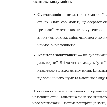
квантова заплутаність
.
Суперпозиція
— це здатність квантової ч
станах. Уявіть собі монету, що обертається
“решкою”. Атоми в квантовому сенсорі пер
вплив (наприклад, зміна магнітного поля
неймовірною точністю.
Квантова заплутаність
— ще дивовижніш
дальнодією”. Дві частинки можуть бути “за
незалежно від відстані між ними. Ця влас
від зовнішнього шуму та мають ще вищу т
Простими словами, квантовий сенсор викори
на певний стан. Найменша зміна зовнішнього
його з рівноваги. Система реєструє цю зміну