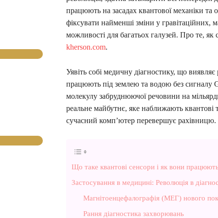
працюють на засадах квантової механіки та об
фіксувати найменші зміни у гравітаційних, 
можливості для багатьох галузей. Про те, як 
kherson.com
.
Уявіть собі медичну діагностику, що виявляє р
працюють під землею та водою без сигналу G
молекулу забруднюючої речовини на мільярди
реальне майбутнє, яке наближають квантові 
сучасний комп’ютер перевершує рахівницю.
Що таке квантові сенсори і як вони працюют
Застосування в медицині: Революція в діагно
Магнітоенцефалографія (МЕГ) нового пок
Рання діагностика захворювань