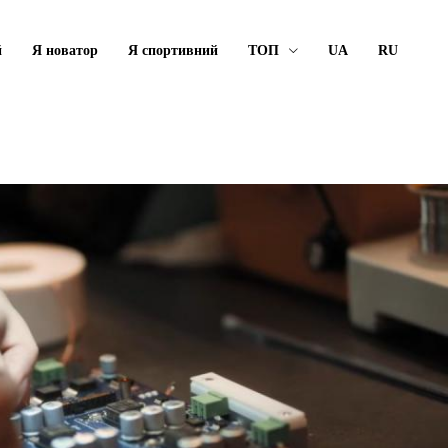
й
Я новатор
Я спортивний
ТОП
UA
RU