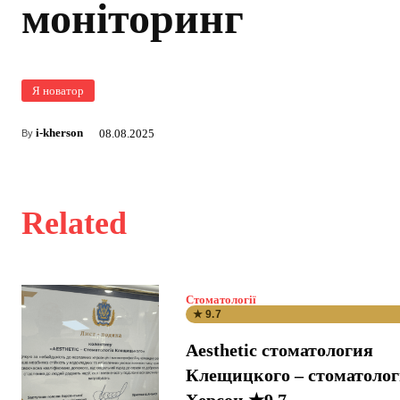
моніторинг
Я новатор
i-kherson
08.08.2025
By
Related
Стоматології
★ 9.7
Aesthetic стоматология
Клещицкого – стоматоло