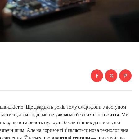
 швидкістю. Ще двадцять років тому смартфони з доступом
нтастики, а сьогодні ми не уявляємо без них свого життя. Ми
ків, що вимірюють пульс, та безлічі інших датчиків, які
зпечнішим. Але на горизонті з’являється нова технологічна
досягнення. Йдеться про
квантові сенсори
— пристрої, що