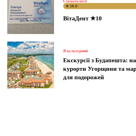
Стоматології
★ 10.0
ВітаДент ★10
Я культурний
Екскурсії з Будапешта: н
курорти Угорщини та ма
для подорожей