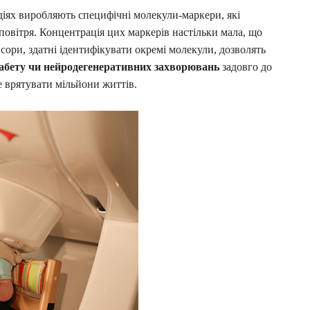
діях виробляють специфічні молекули-маркери, які
повітря. Концентрація цих маркерів настільки мала, що
нсори, здатні ідентифікувати окремі молекули, дозволять
діабету чи нейродегенеративних захворювань
задовго до
 врятувати мільйони життів.