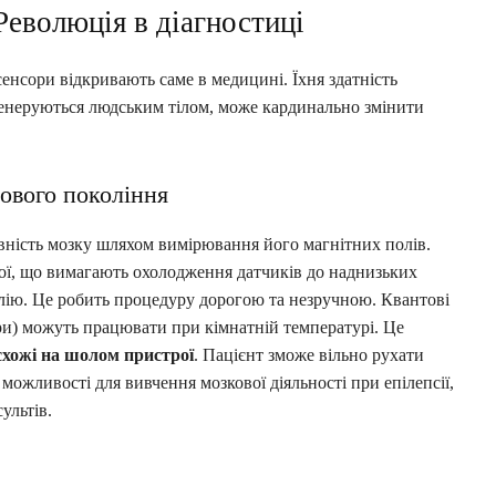
Революція в діагностиці
енсори відкривають саме в медицині. Їхня здатність
генеруються людським тілом, може кардинально змінити
ового покоління
вність мозку шляхом вимірювання його магнітних полів.
ої, що вимагають охолодження датчиків до наднизьких
елію. Це робить процедуру дорогою та незручною. Квантові
ри) можуть працювати при кімнатній температурі. Це
 схожі на шолом пристрої
. Пацієнт зможе вільно рухати
можливості для вивчення мозкової діяльності при епілепсії,
ультів.