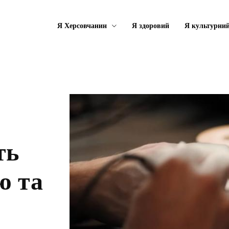
Я Херсовчанин
Я здоровий
Я культурни
ть
ю та