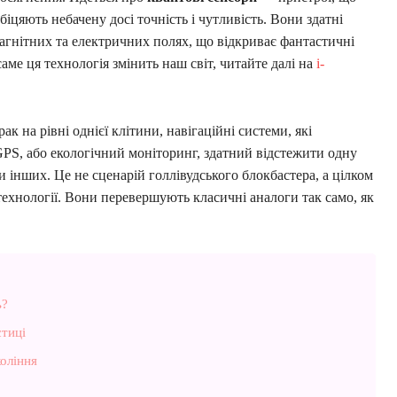
іцяють небачену досі точність і чутливість. Вони здатні
магнітних та електричних полях, що відкриває фантастичні
саме ця технологія змінить наш світ, читайте далі на
i-
ак на рівні однієї клітини, навігаційні системи, які
PS, або екологічний моніторинг, здатний відстежити одну
 інших. Це не сценарій голлівудського блокбастера, а цілком
технології. Вони перевершують класичні аналоги так само, як
ь?
стиці
оління