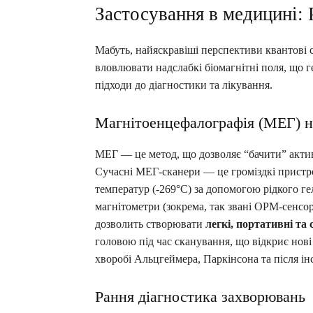
Застосування в медицині: 
Мабуть, найяскравіші перспективи квантові с
вловлювати надслабкі біомагнітні поля, що 
підходи до діагностики та лікування.
Магнітоенцефалографія (МЕГ) н
МЕГ — це метод, що дозволяє “бачити” акти
Сучасні МЕГ-сканери — це громіздкі пристр
температур (-269°C) за допомогою рідкого г
магнітометри (зокрема, так звані OPM-сенсо
дозволить створювати
легкі, портативні та
головою під час сканування, що відкриє нові 
хворобі Альцгеймера, Паркінсона та після інс
Рання діагностика захворювань