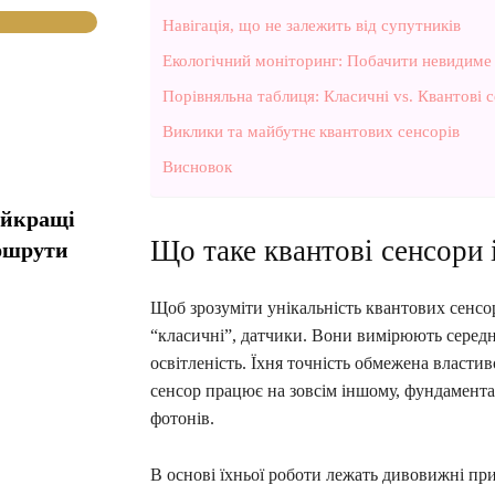
Навігація, що не залежить від супутників
Екологічний моніторинг: Побачити невидиме
Порівняльна таблиця: Класичні vs. Квантові 
Виклики та майбутнє квантових сенсорів
Висновок
айкращі
Що таке квантові сенсори 
ршрути
Щоб зрозуміти унікальність квантових сенсор
“класичні”, датчики. Вони вимірюють середн
освітленість. Їхня точність обмежена власт
сенсор працює на зовсім іншому, фундаментал
фотонів.
В основі їхньої роботи лежать дивовижні пр