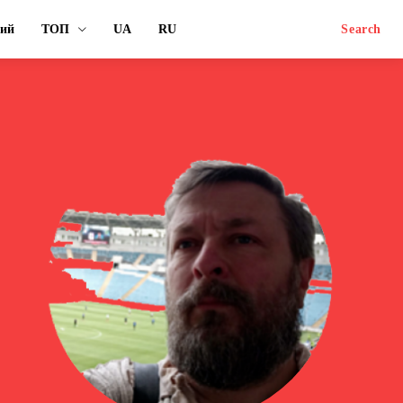
ний
ТОП
UA
RU
Search