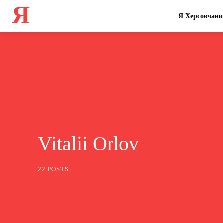
Я
Я Херсовчани
Vitalii Orlov
22 POSTS