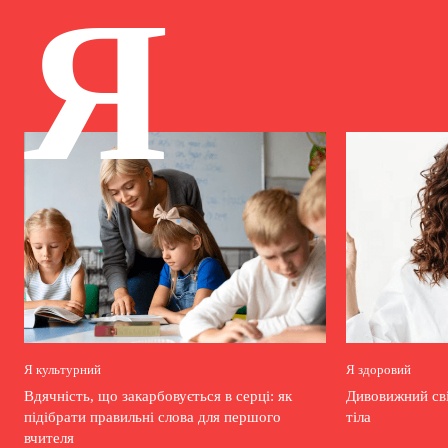
Я
Я культурний
Я здоровий
Вдячність, що закарбовується в серці: як
Дивовижний сві
підібрати правильні слова для першого
тіла
вчителя