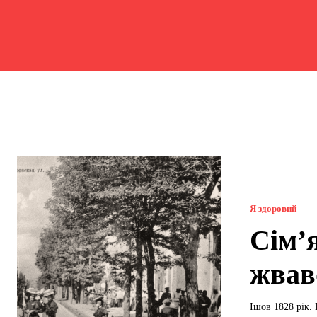
Я здоровий
Сім’я
жвав
Ішов 1828 рік. 