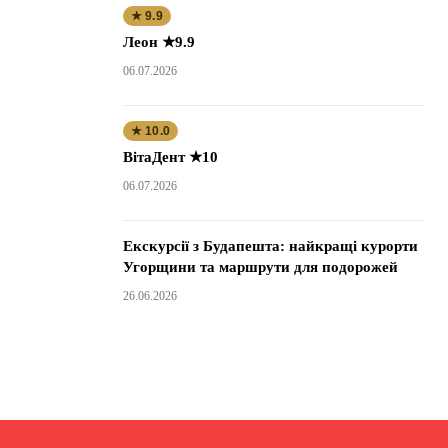
★ 9.9
Леон ★9.9
06.07.2026
★ 10.0
ВітаДент ★10
06.07.2026
Екскурсії з Будапешта: найкращі курорти
Угорщини та маршрути для подорожей
26.06.2026