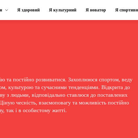
н
Я здоровий
Я культурний
Я новатор
Я спортив
ю та постійно розвиватися. Захоплююся спортом, веду
ом, культурою та сучасними тенденціями. Відкрита до
ову з людьми, відповідально ставлюся до поставлених
 Ціную чесність, взаємоповагу та можливість постійно
, так і в особистому житті.