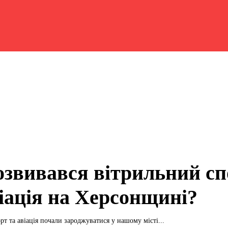
озвивався вітрильний сп
віація на Херсонщині?
рт та авіація почали зароджуватися у нашому місті...