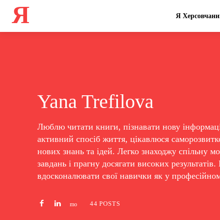
Я
Я Херсовчани
Yana Trefilova
Люблю читати книги, пізнавати нову інформаці
активний спосіб життя, цікавлюся саморозвитк
нових знань та ідей. Легко знаходжу спільну м
завдань і прагну досягати високих результатів.
вдосконалювати свої навички як у професійному
44 POSTS