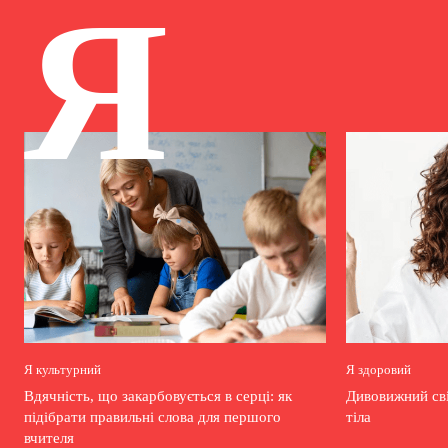
Я
Я культурний
Я здоровий
Вдячність, що закарбовується в серці: як
Дивовижний сві
підібрати правильні слова для першого
тіла
вчителя