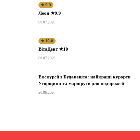
★ 9.9
Леон ★9.9
06.07.2026
★ 10.0
ВітаДент ★10
06.07.2026
Екскурсії з Будапешта: найкращі курорти
Угорщини та маршрути для подорожей
26.06.2026