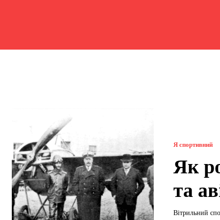
Я спортивний
Як р
та а
Вітрильний спо