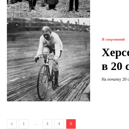
Я спортивний
Херс
в 20 
На початку 20 
...
1
3
4
5