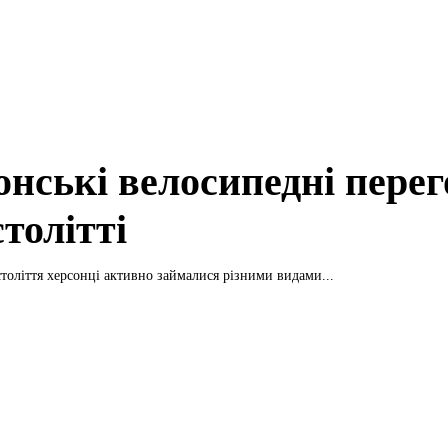
онські велосипедні пере
столітті
століття херсонці активно займалися різними видами...