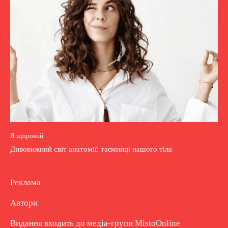
Я здоровий
Дивовижний світ анатомії: таємниці нашого тіла
Реклама
Автори
Видання входить до медіа-групи
MistoOnline