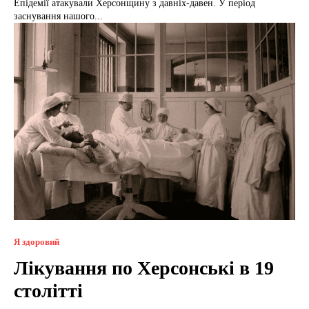
Епідемії атакували Херсонщину з давніх-давен. У період
заснування нашого...
Я здоровий
Лікування по Херсонські в 19
столітті