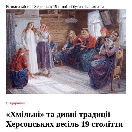
Розваги містян Херсона в 19 столітті були цікавими та...
Я здоровий
«Хмільні» та дивні традиції
Херсонських весіль 19 століття