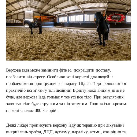
Верхова їзда може замінити фітнес, покращити поставу,
позбавити від стресу. Особливо коні корисні для людей із
проблемами опорно-рухового апарату. Під час їзди включаються
практично всі м’язи у тілі людини. Ефекту накачаних м’язів не
буде, але верхова їзда тримає у тонусі все тіло. При регулярних
заняттях тіло буде струнким та підтягнутим. Година їзди кроком
на коні спалює 300 калорій.
Деякі лікарі прописують верхову їзду як терапію при лікуванні
викривлень хребта, ДЦП, аутизму, паралічу, астми, ожиріння та