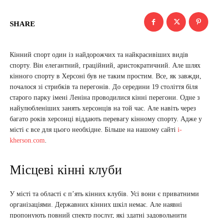
SHARE
Кінний спорт один із найдорожчих та найкрасивіших видів
спорту. Він елегантний, граційний, аристократичний. Але шлях
кінного спорту в Херсоні був не таким простим. Все, як завжди,
почалося зі стрибків та перегонів. До середини 19 століття біля
старого парку імені Леніна проводилися кінні перегони. Одне з
найулюбленіших занять херсонців на той час. Але навіть через
багато років херсонці віддають перевагу кінному спорту. Адже у
місті є все для цього необхідне. Більше на нашому сайті
i-
kherson.com
.
Місцеві кінні клуби
У місті та області є п’ять кінних клубів. Усі вони є приватними
організаціями. Державних кінних шкіл немає. Але наявні
пропонують повний спектр послуг, які здатні задовольнити