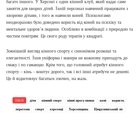
багато іншого. У Херсоні є один кінний клуб, який надає саме
заняття для хворих дітей. Їхній персонал навчений працювати з
хворими дітьми, і того ж навчили коней. Психологами
неодноразово було доведено користь від коней на психіку та
ментальне здоров’я людини. Особливо в комбінації з природою та
чистим повітрям. Це свого роду терапія у квадраті.
Зовнішній вигляд кінного спорту є синонімом розкоші та
елегантності. Їхня уніформа і манери не кожному припадуть до
смаку і по гаманцю. Крім того, що головний атрибут кінного
спорту – кінь – коштує дорого, так і всі інші атрибути не дешеві.
Це й відштовхує багатьох охочих, на жаль.
TAGS
діти
кінний спорт
кінні прогулянки
коні
користь
перегони
спорт
херсонці
Херсонщина
Цюрупинський ліс