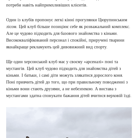
потреби навіть найпримхливіших клієнтів.
Один із клубів пропонує легкі кінні прогулянки Цюрупинським
лісом. Цей клуб більше позиціює себе як розважальний комплекс.
Але це чудово підходить для базового знайомства з кіньми.
Висококваліфікований персонал і спокійні, приручені тварини
якнайкраще рекламують цей дивовижний вид спорту.
Ще один херсонський клуб має у своєму «арсеналі» поні та
мустангів. Цей клуб чудово підходить для знайомства дітей з
кіньми. І батьки, і самі діти можуть злякатися дорослого коня.
Поні привчить дітей до того, що при правильному поводженні з
кіньми вони стають друзями, а не небезпекою. А вистава з
мустангами здатна спонукати бажання дітей вчитися верховій їзді.