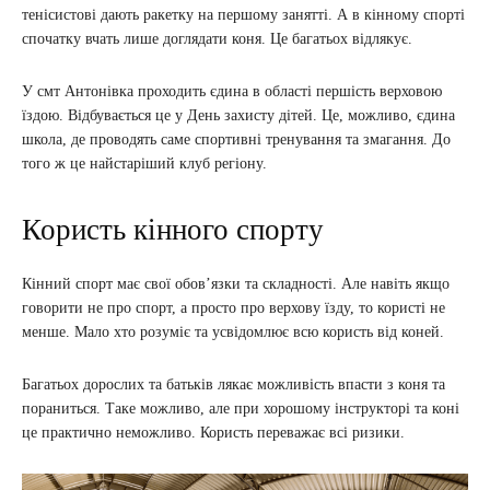
тенісистові дають ракетку на першому занятті. А в кінному спорті
спочатку вчать лише доглядати коня. Це багатьох відлякує.
У смт Антонівка проходить єдина в області першість верховою
їздою. Відбувається це у День захисту дітей. Це, можливо, єдина
школа, де проводять саме спортивні тренування та змагання. До
того ж це найстаріший клуб регіону.
Користь кінного спорту
Кінний спорт має свої обов’язки та складності. Але навіть якщо
говорити не про спорт, а просто про верхову їзду, то користі не
менше. Мало хто розуміє та усвідомлює всю користь від коней.
Багатьох дорослих та батьків лякає можливість впасти з коня та
пораниться. Таке можливо, але при хорошому інструкторі та коні
це практично неможливо. Користь переважає всі ризики.