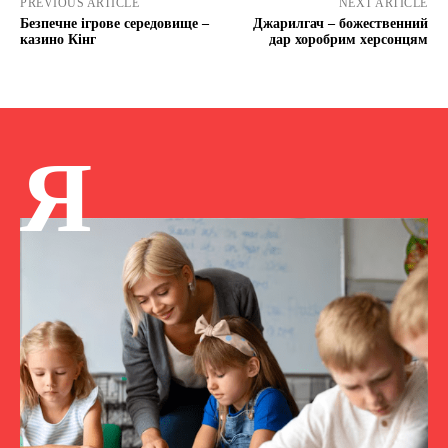
PREVIOUS ARTICLE
NEXT ARTICLE
Безпечне ігрове середовище –
Джарилгач – божественний
казино Кінг
дар хоробрим херсонцям
Я