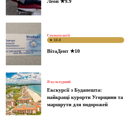
Леон ★9.9
Стоматології
★ 10.0
ВітаДент ★10
Я культурний
Екскурсії з Будапешта:
найкращі курорти Угорщини та
маршрути для подорожей