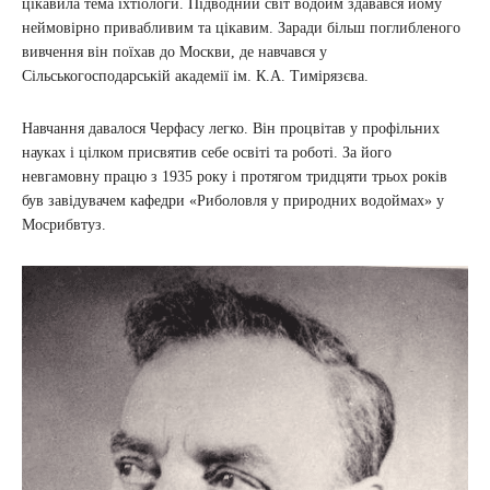
цікавила тема іхтіологи. Підводний світ водойм здавався йому
неймовірно привабливим та цікавим. Заради більш поглибленого
вивчення він поїхав до Москви, де навчався у
Сільськогосподарській академії ім. К.А. Тимірязєва.
Навчання давалося Черфасу легко. Він процвітав у профільних
науках і цілком присвятив себе освіті та роботі. За його
невгамовну працю з 1935 року і протягом тридцяти трьох років
був завідувачем кафедри «Риболовля у природних водоймах» у
Мосрибвтуз.