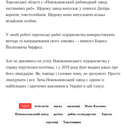
Херсонської області є «Новокаховський рибоводний завод
частикових риб». Щороку завод випускає у пониззі Дніпра
коропів, товстолобиків. Щороку вони випускають кілька
мільйонів особин.
У своїй роботі херсонські рибні підприємства використовують
методи та напрацювання свого земляка — вченого Бориса
Йосиповича Черфаса.
Але не дивлячись на успіх Новокаховського підприємства у
справу втрутилася політика, і у 2019 році було видано наказ про
його ліквідацію. Як, навіщо і головне чому, не зрозуміло. Просто
ліквідувати і все. Хоча Новокаховський завод є одним із
найбільших і критично важливим в Україні в цій галузі.
TAGS
іхтіологія
наука
науковці
Нова Каховка
Новокаховський завод
регіон
рибне господарство
Херсон
херсонці
Херсонщина