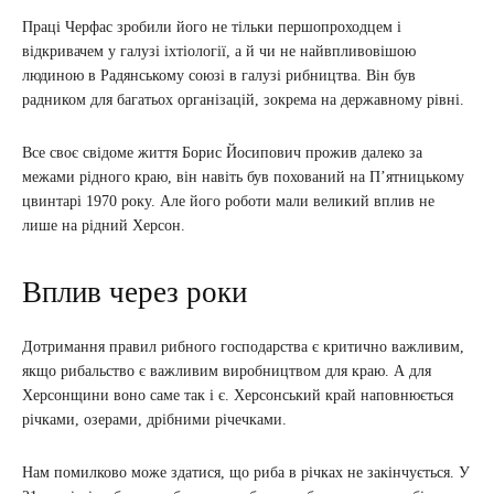
Праці Черфас зробили його не тільки першопроходцем і
відкривачем у галузі іхтіології, а й чи не найвпливовішою
людиною в Радянському союзі в галузі рибництва. Він був
радником для багатьох організацій, зокрема на державному рівні.
Все своє свідоме життя Борис Йосипович прожив далеко за
межами рідного краю, він навіть був похований на П’ятницькому
цвинтарі 1970 року. Але його роботи мали великий вплив не
лише на рідний Херсон.
Вплив через роки
Дотримання правил рибного господарства є критично важливим,
якщо рибальство є важливим виробництвом для краю. А для
Херсонщини воно саме так і є. Херсонський край наповнюється
річками, озерами, дрібними річечками.
Нам помилково може здатися, що риба в річках не закінчується. У