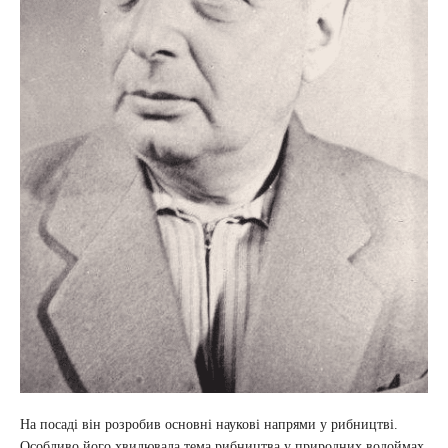
На посаді він розробив основні наукові напрями у рибництві.
Особливо його хвилювала тема рибництва у природних водоймах.