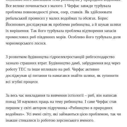
Все велике починається з малого. І Черфас завжди турбувала
проблема повноводності річок, озер, ставків. Як здійснювати
рибальський промисел у малих водоймах та обсягах. Борис
Йосипович досліджував як проблеми рибництва, а й шукав шляхи
їх вирішення. Так його турбувала проблема відтворення запасів
промислових риб південних морів. Особливо його турбувала доля
чорноморського лосося.
З розвитком будівництва гідроелектростанцій рибгосподарство
зазнало страшних втрат. Будівництво дамб, забруднення вод через
роботу ТЕС та інше впливало на риб. Черфас активно
досліджував ці питання та намагався знайти шляхи, як зупинити
всі згубні процеси.
За весь час викладання та вивчення іхтіології – риб, він написав
понад 50 наукових праць на тему рибництва. І саме Черфас став
першим у світі автором підручника «Рибництво в природних
водоймах». Усі вчені світу, які займаються цією проблемою, так чи
інакше стикалися із роботою херсонського вченого.