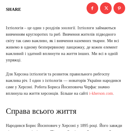
SHARE
Іхтіологія – це один з розділів зоології. Іхтіологи займаються
вивченням круглоротих та риб. Вивчення жителів підводного
світу так само важливо, як і вивчення наземних тварин. Ми всі
живемо в одному безперервному ланцюжку, де кожен елемент
важливий і здатний вплинути на життя інших. Ми всі в одній
упряжці.
Для Херсона іхтіологія та розвиток правильного рибгоспу
важлива річ. І один з іхтіологів — новаторів України народився
саме у Херсоні. Робота Бориса Йосиповича Черфас значно
вплинула на життя херсонців. Більше на сайті
i-kherson.com
.
Справа всього життя
Народився Борис Йосипович у Херсоні у 1895 році. Його завжди