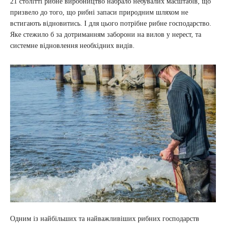
21 столітті рибне виробництво набрало небувалих масштабів, що
призвело до того, що рибні запаси природним шляхом не
встигають відновитись. І для цього потрібне рибне господарство.
Яке стежило б за дотриманням заборони на вилов у нерест, та
системне відновлення необхідних видів.
Одним із найбільших та найважливіших рибних господарств