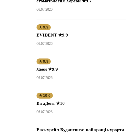
стоматология Херсон ★9.7
06.07.2026
★ 9.9
EVIDENT ★9.9
06.07.2026
★ 9.9
Леон ★9.9
06.07.2026
★ 10.0
ВітаДент ★10
06.07.2026
Екскурсії з Будапешта: найкращі курорти