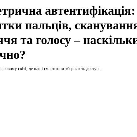
етрична автентифікація:
итки пальців, скануванн
чя та голосу – наскільк
ечно?
фровому світі, де наші смартфони зберігають доступ...