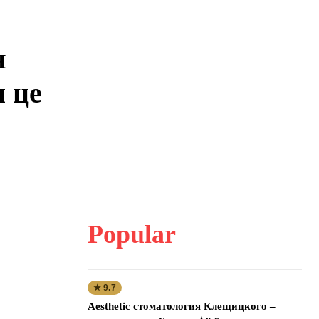
я
и це
Popular
★ 9.7
Aesthetic стоматология Клещицкого –