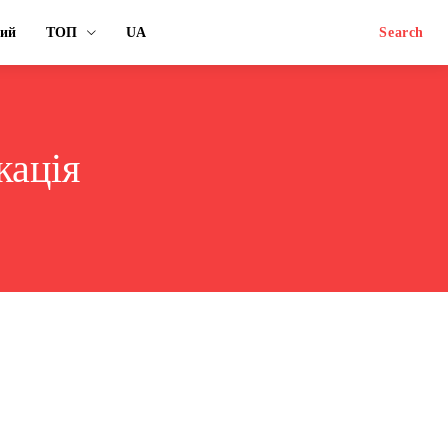
ний
ТОП
UA
Search
кація