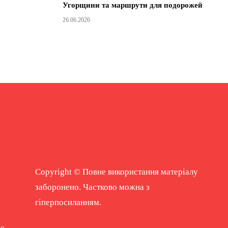
Угорщини та маршрути для подорожей
26.06.2026
Copyright © Повне використання матеріалу
заборонено. Частково можна з
гіперпосиланням.
ne