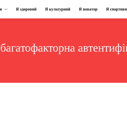
н
Я здоровий
Я культурний
Я новатор
Я спортив
:
багатофакторна автентифі