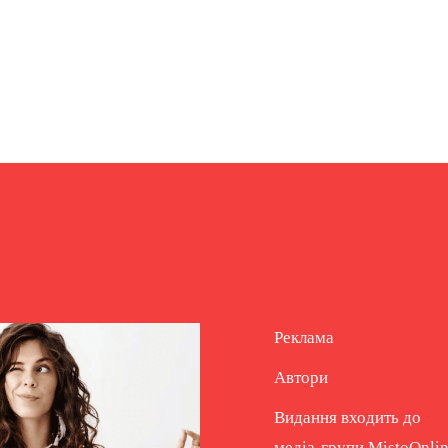
Реклама
Автори
Видання входить до
медіа-групи
MistoOnli