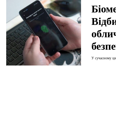
Біом
Відб
облич
безп
У сучасному ци