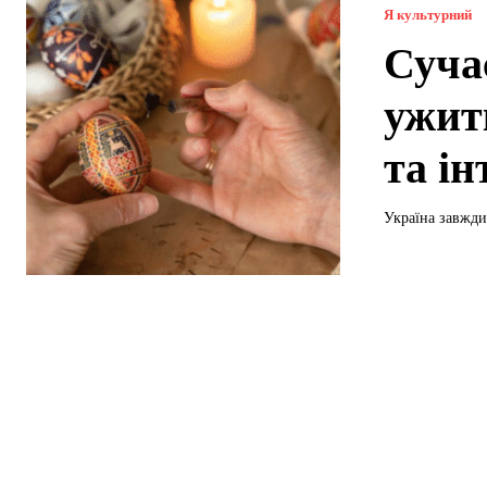
Я культурний
Суча
ужит
та ін
Україна завжди 