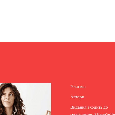
Реклама
Автори
Видання входить до
медіа-групи
MistoOnli