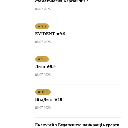
стоматология Херсон ★9.7
06.07.2026
★ 9.9
EVIDENT ★9.9
06.07.2026
★ 9.9
Леон ★9.9
06.07.2026
★ 10.0
ВітаДент ★10
06.07.2026
Екскурсії з Будапешта: найкращі курорти