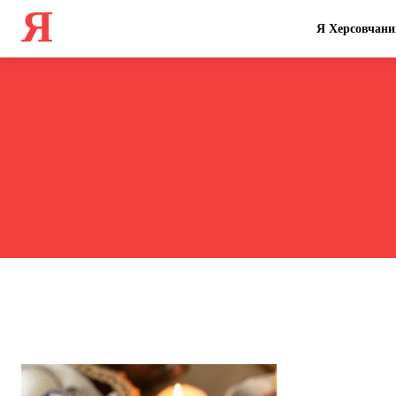
Я
Я Херсовчани