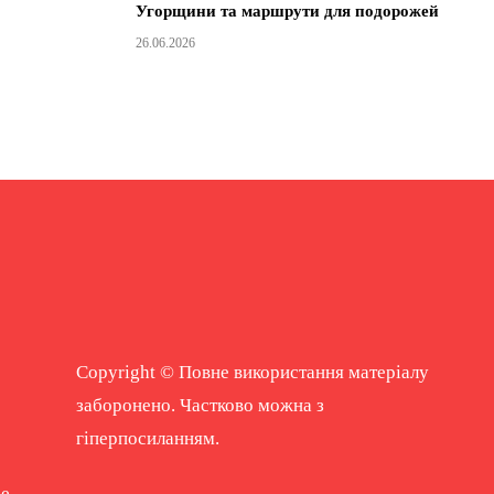
Угорщини та маршрути для подорожей
26.06.2026
Copyright © Повне використання матеріалу
заборонено. Частково можна з
гіперпосиланням.
ne