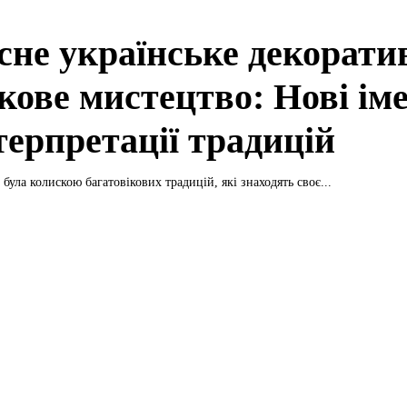
сне українське декорати
кове мистецтво: Нові ім
терпретації традицій
була колискою багатовікових традицій, які знаходять своє...