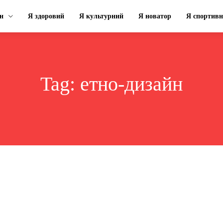
н
Я здоровий
Я культурний
Я новатор
Я спортив
Tag:
етно-дизайн