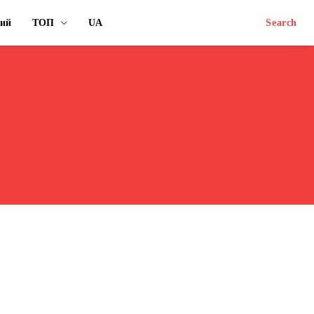
ний
ТОП
UA
Search