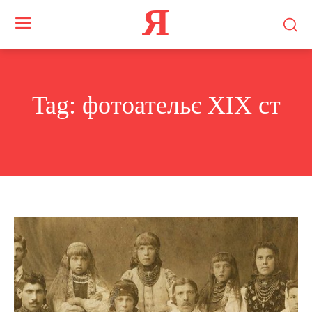
Я
Tag:
фотоательє XIX ст