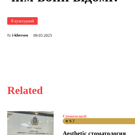
Я культурний
i-kherson
09.05.2025
By
Related
Стоматології
★ 9.7
Aesthetic стоматология