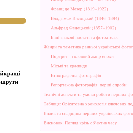
Франц де Мезер (1819–1922)
Влодзімєж Висоцький (1846–1894)
Альфред Федецький (1857–1902)
Інші знакові постаті та фотоательє
Жанри та тематика ранньої української фотог
Портрет – головний жанр епохи
Міські та краєвиди
айкращі
Етнографічна фотографія
ршрути
Репортажна фотографія: перші спроби
Технічні аспекти та умови роботи перших фо
Таблиця: Орієнтовна хронологія ключових под
Вплив та спадщина перших українських фото
Висновок: Погляд крізь об’єктив часу