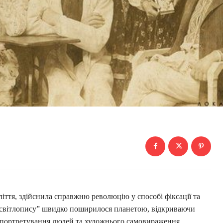
ліття, здійснила справжню революцію у способі фіксації та
“світлопису” швидко поширилося планетою, відкриваючи
, портретування людей та художнього самовираження.