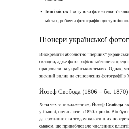
Інші міста:
Поступово фотоательє з’являли
містах, роблячи фотографію доступнішою
Піонери української фотог
Виокремити абсолютно “перших” українських
складно, адже фотографією займалися предс
працювали на українських землях. Однак, мож
значний вплив на становлення фотографії в У
Йозеф Свобода (1806 – бл. 1870)
Хоча чех за походженням,
Йозеф Свобода
вв
у Львові, починаючи з 1850-х років. Він був
дагеротипних та згодом калотипних портрета
смаком, що приваблювало численних клієнті