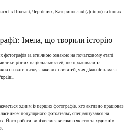
ся і в Полтаві, Чернівцях, Катеринославі (Дніпро) та інших
.
рафії: Імена, що творили історію
 фотографів за етнічною ознакою на початковому етапі
тавники різних національностей, що проживали та
на назвати низку знакових постатей, чия діяльність мала
країні.
ажається одним із перших фотографів, хто активно працював
 власником популярного фотоательє, спеціалізувався на
х. Його роботи вирізнялися високою якістю та художнім
в.