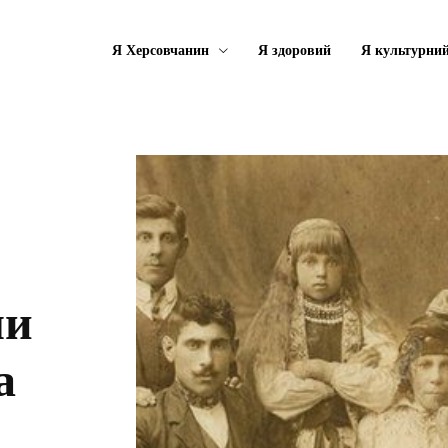
Я Херсовчанин
Я здоровий
Я культурни
ли
а