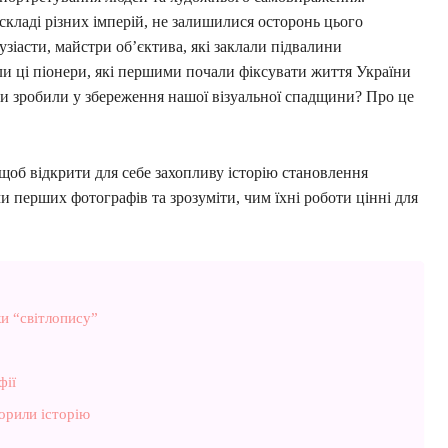
 складі різних імперій, не залишилися осторонь цього
узіасти, майстри об’єктива, які заклали підвалини
ли ці піонери, які першими почали фіксувати життя України
ни зробили у збереження нашої візуальної спадщини? Про це
щоб відкрити для себе захопливу історію становлення
и перших фотографів та зрозуміти, чим їхні роботи цінні для
и “світлопису”
фії
ворили історію