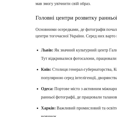
мав змогу увічнити свій образ.
Головні центри розвитку ранньої
Основними осередками, де фотографія почала 
центри тогочасної України. Серед них варто 
Львів:
Як значний культурний центр Гали
Тут відкривалися фотосалони, працювали я
Київ:
Столиця генерал-губернаторства, Ки
популярною серед інтелігенції, дворянства
Одеса:
Портове місто з активним міжнаро
ранньої фотографії, де працювали таланов
Харків:
Важливий промисловий та освітні
новинок.