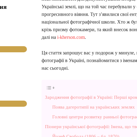
гия
Українські землі, що на той час перебували у
прогресивного віяння. Тут з’явилися свої ент
національної фотографічної школи. Хто ж бу
крізь призму фотокамери, та який внесок во
далі на
i-kherson.com
.
Ця стаття запрошує вас у подорож у минуле, 
фотографії в Україні, познайомитися з іменам
нас сьогодні.
Зародження фотографії в Україні: Перші крок
Поява дагеротипії на українських землях
Головні центри розвитку ранньої фотогра
Піонери української фотографії: Імена, що т
Йозеф Свобода (1806 – бл. 1870)