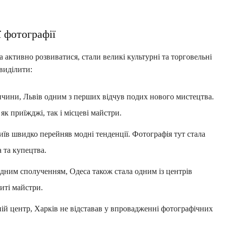
 фотографії
активно розвиватися, стали великі культурні та торговельні
виділити:
чини, Львів одним з перших відчув подих нового мистецтва.
к приїжджі, так і місцеві майстри.
їв швидко перейняв модні тенденції. Фотографія тут стала
 та купецтва.
дним сполученням, Одеса також стала одним із центрів
иті майстри.
й центр, Харків не відставав у впровадженні фотографічних