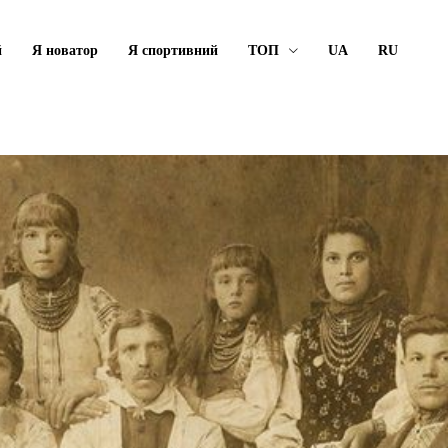
й
Я новатор
Я спортивний
ТОП
UA
RU