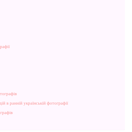
рафії
тографів
ій в ранній українській фотографії
графів