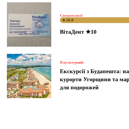
Стоматології
★ 10.0
ВітаДент ★10
Я культурний
Екскурсії з Будапешта: н
курорти Угорщини та ма
для подорожей