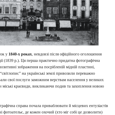
ток у
1840-х роках
, невдовзі після офіційного оголошення
ії (1839 р.). Ця перша практично придатна фотографічна
позитивні зображення на посрібленій мідній пластині,
“світлопис” на українські землі привозили переважно
вали свої послуги заможним верствам населення у великих
и міські краєвиди, викликаючи подив та захоплення новою
ографічна справа почала приваблювати й місцевих ентузіастів
і фотоательє, де кожен охочий (хто міг собі це дозволити)