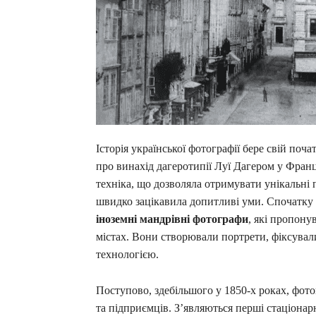
Історія української фотографії бере свій поча
про винахід дагеротипії Луї Дагером у Франц
техніка, що дозволяла отримувати унікальні 
швидко зацікавила допитливі уми. Спочатку 
іноземні мандрівні фотографи
, які пропону
містах. Вони створювали портрети, фіксувал
технологією.
Поступово, здебільшого у 1850-х роках, фот
та підприємців. З’являються перші стаціонарн