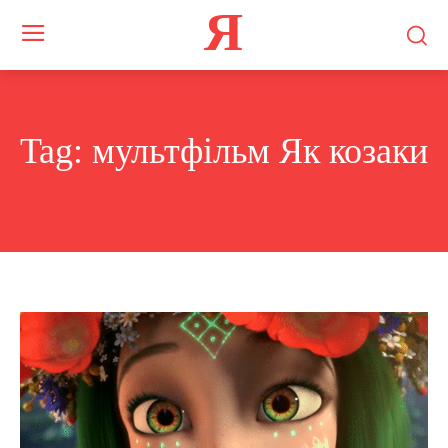
Я
Tag:
мультфільм Як козаки