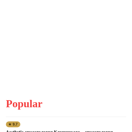
Popular
★ 9.7
Aesthetic стоматология Клещицкого – стоматология