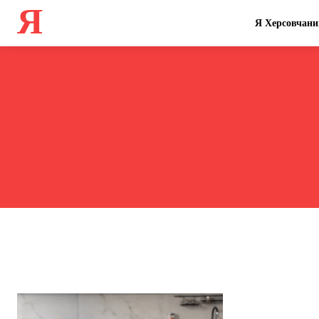
Я
Я Херсовчани