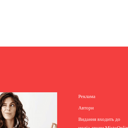
Реклама
Автори
Видання входить до
медіа-групи
MistoOnli