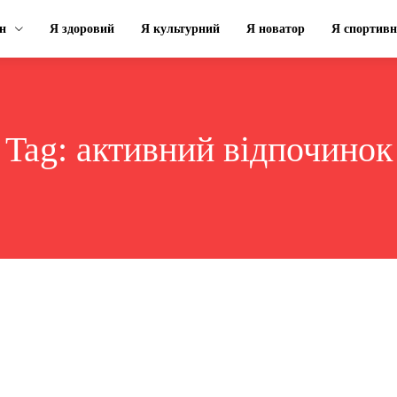
н
Я здоровий
Я культурний
Я новатор
Я спортив
Tag:
активний відпочинок