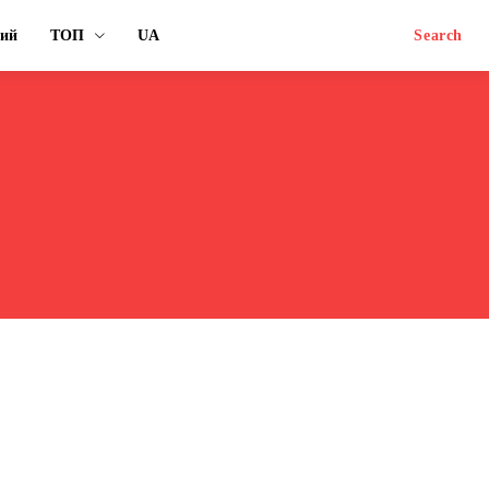
ний
ТОП
UA
Search