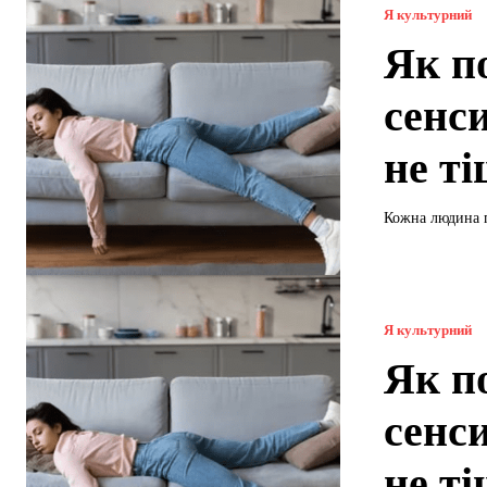
Я культурний
Як п
сенс
не т
Кожна людина пе
Я культурний
Як п
сенс
не т