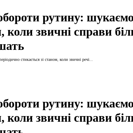
обороти рутину: шукаємо
и, коли звичні справи бі
ішать
ріодично стикається зі станом, коли звичні речі...
обороти рутину: шукаємо
и, коли звичні справи бі
ішать