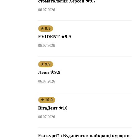
стоматология Херсон ★9.7
06.07.2026
★ 9.9
EVIDENT ★9.9
06.07.2026
★ 9.9
Леон ★9.9
06.07.2026
★ 10.0
ВітаДент ★10
06.07.2026
Екскурсії з Будапешта: найкращі курорти