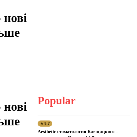
 нові
льше
Popular
 нові
льше
★ 9.7
Aesthetic стоматология Клещицкого –