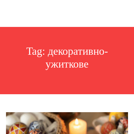
Tag:
декоративно-
ужиткове