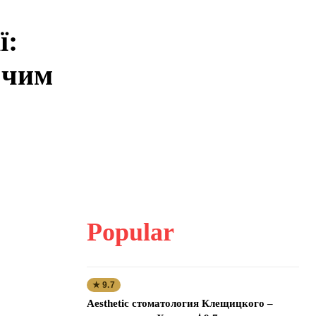
ї:
 чим
Popular
★ 9.7
Aesthetic стоматология Клещицкого –