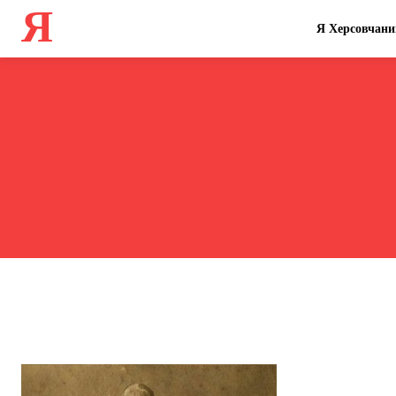
Я
Я Херсовчани