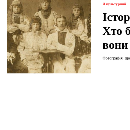
Я культурний
Істор
Хто 
вони
Фотографія, що 