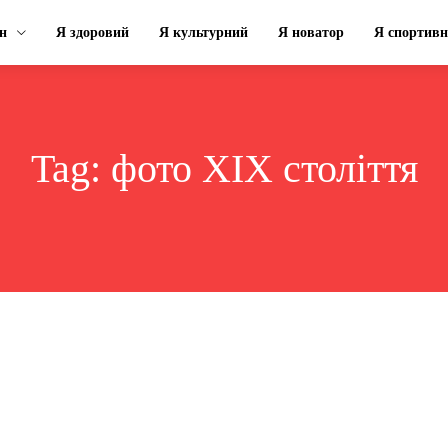
н
Я здоровий
Я культурний
Я новатор
Я спортив
Tag:
фото XIX століття