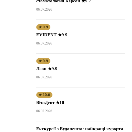
стоматология Херсон ★9.7
06.07.2026
★ 9.9
EVIDENT ★9.9
06.07.2026
★ 9.9
Леон ★9.9
06.07.2026
★ 10.0
ВітаДент ★10
06.07.2026
Екскурсії з Будапешта: найкращі курорти