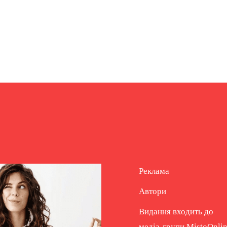
Реклама
Автори
Видання входить до
медіа-групи
MistoOnli