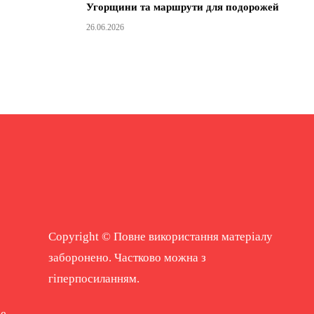
Угорщини та маршрути для подорожей
26.06.2026
Copyright © Повне використання матеріалу
заборонено. Частково можна з
гіперпосиланням.
ne