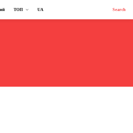
ний
ТОП
UA
Search