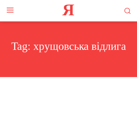
Я
Tag:
хрущовська відлига